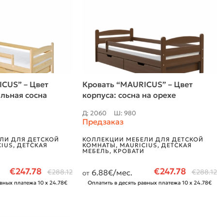
CUS” – Цвет
Кровать “MAURICUS” – Цвет
альная сосна
корпуса: сосна на орехе
Д: 2060
Ш: 980
Предзаказ
ЛИ ДЛЯ ДЕТСКОЙ
КОЛЛЕКЦИИ МЕБЕЛИ ДЛЯ ДЕТСКОЙ
CIUS
,
ДЕТСКАЯ
КОМНАТЫ
,
MAURICIUS
,
ДЕТСКАЯ
МЕБЕЛЬ
,
КРОВАТИ
€
247.78
€
247.78
€
288.12
6.88
€/мес.
€
288.12
от
вных платежа 10 x 24.78€
Оплатить в десять равных платежа 10 x 24.78€