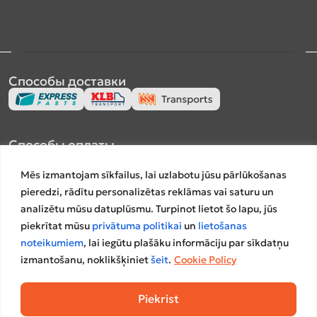
Способы доставки
Способы оплаты
Mēs izmantojam sīkfailus, lai uzlabotu jūsu pārlūkošanas
pieredzi, rādītu personalizētas reklāmas vai saturu un
analizētu mūsu datuplūsmu. Turpinot lietot šo lapu, jūs
piekrītat mūsu
privātuma politikai
un
lietošanas
Платформы сравнения
noteikumiem
, lai iegūtu plašāku informāciju par sīkdatņu
izmantošanu, noklikšķiniet
šeit
.
Cookie Policy
Piekrist