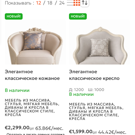
Показывать
12
18
24
НОВЫЙ!
НОВЫЙ!
Элегантное
Элегантное
классическое кожаное
классическое кресло
кресло для отдыха
«460-3»
В наличии
Д: 1200
Ш: 1000
«MKS2990»
В наличии
МЕБЕЛЬ ИЗ МАССИВА
,
СТУЛЬЯ
,
МЯГКАЯ МЕБЕЛЬ
,
МЕБЕЛЬ ИЗ МАССИВА
,
ДИВАНЫ И КРЕСЛА В
СТУЛЬЯ
,
МЯГКАЯ МЕБЕЛЬ
,
КЛАССИЧЕСКОМ СТИЛЕ
,
ДИВАНЫ И КРЕСЛА В
КРЕСЛА
КЛАССИЧЕСКОМ СТИЛЕ
,
КРЕСЛА
€
2,299.00
63.86
€/мес.
от
€
1,599.00
44.42
€/мес.
от
Оплатить в десять равных платежа