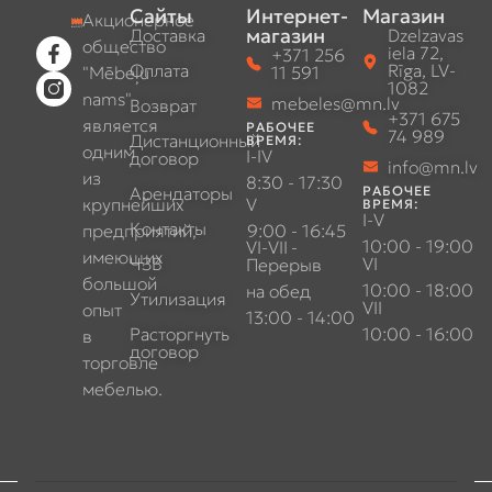
Сайты
Интернет-
Магазин
Акционерное
магазин
Доставка
Dzelzavas
общество
iela 72,
+371 256
Оплата
Rīga, LV-
"Mēbeļu
11 591
1082
nams"
mebeles@mn.lv
Возврат
+371 675
является
РАБОЧЕЕ
74 989
Дистанционный
ВРЕМЯ:
одним
I-IV
договор
info@mn.lv
из
8:30 - 17:30
Арендаторы
РАБОЧЕЕ
крупнейших
V
ВРЕМЯ:
I-V
Контакты
предприятий,
9:00 - 16:45
10:00 - 19:00
VI-VII
-
имеющих
ЧЗВ
VI
Перерыв
большой
10:00 - 18:00
на обед
Утилизация
VII
опыт
13:00 - 14:00
Расторгнуть
10:00 - 16:00
в
договор
торговле
мебелью.