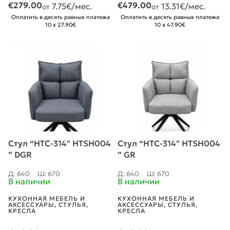
€
279.00
€
479.00
7.75
€/мес.
13.31
€/мес.
от
от
Оплатить в десять равных платежа
Оплатить в десять равных платежа
10 x 27.90€
10 x 47.90€
Стул “HTC-314″ HTSH004
Стул “HTC-314″ HTSH004
” DGR
” GR
Д: 640
Ш: 670
Д: 640
Ш: 670
В наличии
В наличии
КУХОННАЯ МЕБЕЛЬ И
КУХОННАЯ МЕБЕЛЬ И
АКСЕССУАРЫ
,
СТУЛЬЯ
,
АКСЕССУАРЫ
,
СТУЛЬЯ
,
КРЕСЛА
КРЕСЛА