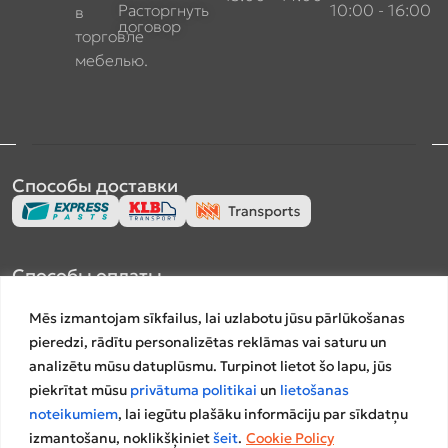
Расторгнуть
10:00 - 16:00
в
договор
торговле
мебелью.
Способы доставки
Способы оплаты
Mēs izmantojam sīkfailus, lai uzlabotu jūsu pārlūkošanas
pieredzi, rādītu personalizētas reklāmas vai saturu un
analizētu mūsu datuplūsmu. Turpinot lietot šo lapu, jūs
piekrītat mūsu
privātuma politikai
un
lietošanas
Платформы сравнения
noteikumiem
, lai iegūtu plašāku informāciju par sīkdatņu
izmantošanu, noklikšķiniet
šeit
.
Cookie Policy