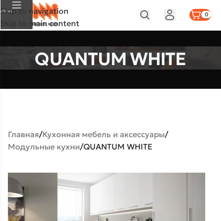
Skip to navigation
Меню
0
Skip to main content
QUANTUM WHITE
Главная
Кухонная мебель и аксессуары
Модульные кухни
QUANTUM WHITE