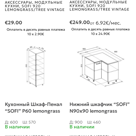
АКСЕССУАРЫ
,
МОДУЛЬНЫЕ
АКСЕССУАРЫ
,
МОДУЛЬНЫЕ
КУХНИ
,
SOFI 920
КУХНИ
,
SOFI 920
LEMONGRASS/TREE VINTAGE
LEMONGRASS/TREE VINTAGE
€
249.00
€
29.00
6.92
€/мес.
от
Оплатить в десять равных платежа
Оплатить в десять равных платежа
10 x 24.90€
10 x 2.90€
Кухонный Шкаф-Пенал
Нижний шкафчик “SOFI”
“SOFI” P60 lemongrass
N90x90 lemongrass
Д: 600
Ш: 570
Д: 900
Ш: 460
В наличии
В наличии