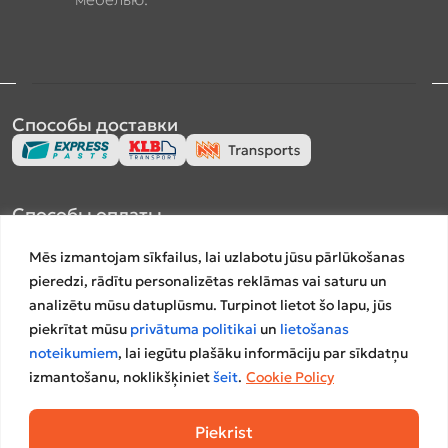
Способы доставки
Способы оплаты
Mēs izmantojam sīkfailus, lai uzlabotu jūsu pārlūkošanas
pieredzi, rādītu personalizētas reklāmas vai saturu un
analizētu mūsu datuplūsmu. Turpinot lietot šo lapu, jūs
piekrītat mūsu
privātuma politikai
un
lietošanas
Платформы сравнения
noteikumiem
, lai iegūtu plašāku informāciju par sīkdatņu
izmantošanu, noklikšķiniet
šeit
.
Cookie Policy
Piekrist