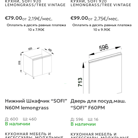
КУХНИ
,
SOFI 920
КУХНИ
,
SOFI 920
LEMONGRASS/TREE VINTAGE
LEMONGRASS/TREE VINTAGE
€
79.00
€
99.00
2.19
€/мес.
2.75
€/мес.
от
от
Оплатить в десять равных платежа
Оплатить в десять равных платежа
10 x 7.90€
10 x 9.90€
Нижний Шкафчик “SOFI”
Дверь для посуд.маш.
N60M lemongrass
“SOFI” F60PM
lemongrass
Д: 600
Ш: 460
Д: 596
Ш: 16
В наличии
В наличии
КУХОННАЯ МЕБЕЛЬ И
КУХОННАЯ МЕБЕЛЬ И
АКСЕССУАРЫ
,
МОДУЛЬНЫЕ
АКСЕССУАРЫ
,
МОДУЛЬНЫЕ