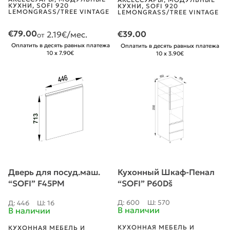
КУХНИ
,
SOFI 920
КУХНИ
,
SOFI 920
LEMONGRASS/TREE VINTAGE
LEMONGRASS/TREE VINTAGE
€
79.00
€
39.00
2.19
€/мес.
от
Оплатить в десять равных платежа
Оплатить в десять равных платежа
10 x 7.90€
10 x 3.90€
Дверь для посуд.маш.
Кухонный Шкаф-Пенал
“SOFI” F45PM
“SOFI” P60Dš
lemongrass
Д: 600
Ш: 570
Д: 446
Ш: 16
В наличии
В наличии
КУХОННАЯ МЕБЕЛЬ И
КУХОННАЯ МЕБЕЛЬ И