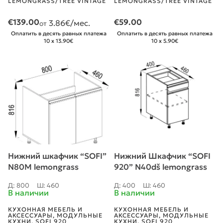
LEMONGRASS/TREE VINTAGE
LEMONGRASS/TREE VINTAGE
€
139.00
€
59.00
3.86
€/мес.
от
Оплатить в десять равных платежа
Оплатить в десять равных платежа
10 x 13.90€
10 x 5.90€
Нижний шкафчик “SOFI”
Нижний Шкафчик “SOFI
N80M lemongrass
920” N40dš lemongrass
Д: 800
Ш: 460
Д: 400
Ш: 460
В наличии
В наличии
КУХОННАЯ МЕБЕЛЬ И
КУХОННАЯ МЕБЕЛЬ И
АКСЕССУАРЫ
,
МОДУЛЬНЫЕ
АКСЕССУАРЫ
,
МОДУЛЬНЫЕ
КУХНИ
,
SOFI 920
КУХНИ
,
SOFI 920