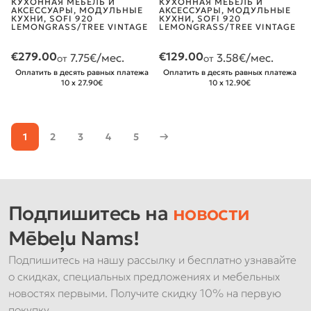
КУХОННАЯ МЕБЕЛЬ И
КУХОННАЯ МЕБЕЛЬ И
АКСЕССУАРЫ
,
МОДУЛЬНЫЕ
АКСЕССУАРЫ
,
МОДУЛЬНЫЕ
КУХНИ
,
SOFI 920
КУХНИ
,
SOFI 920
LEMONGRASS/TREE VINTAGE
LEMONGRASS/TREE VINTAGE
€
279.00
€
129.00
7.75
€/мес.
3.58
€/мес.
от
от
Оплатить в десять равных платежа
Оплатить в десять равных платежа
10 x 27.90€
10 x 12.90€
1
2
3
4
5
→
Подпишитесь на
новости
Mēbeļu Nams!
Подпишитесь на нашу рассылку и бесплатно узнавайте
о скидках, специальных предложениях и мебельных
новостях первыми. Получите скидку 10% на первую
покупку.