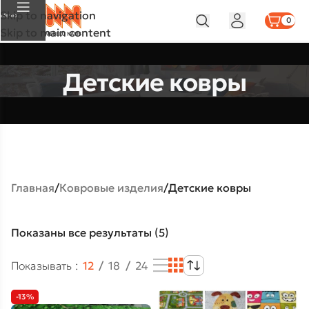
Skip to navigation
Меню
0
Skip to main content
Детские ковры
Главная
Ковровые изделия
Детские ковры
Показаны все результаты (5)
Показывать
12
18
24
-13%