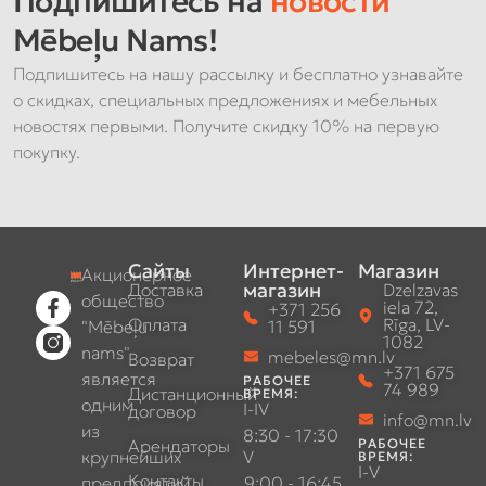
Подпишитесь на
новости
Mēbeļu Nams!
Подпишитесь на нашу рассылку и бесплатно узнавайте
о скидках, специальных предложениях и мебельных
новостях первыми. Получите скидку 10% на первую
покупку.
Сайты
Интернет-
Магазин
Акционерное
магазин
Доставка
Dzelzavas
общество
iela 72,
+371 256
Оплата
Rīga, LV-
"Mēbeļu
11 591
1082
nams"
mebeles@mn.lv
Возврат
+371 675
является
РАБОЧЕЕ
74 989
Дистанционный
ВРЕМЯ:
одним
I-IV
договор
info@mn.lv
из
8:30 - 17:30
Арендаторы
РАБОЧЕЕ
крупнейших
V
ВРЕМЯ:
I-V
Контакты
предприятий,
9:00 - 16:45