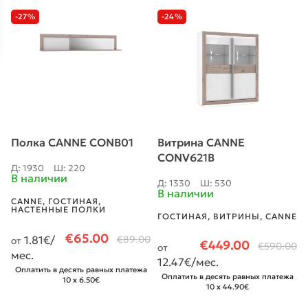
-27%
-24%
Полка CANNE CONB01
Витрина CANNE
CONV621B
Д: 1930
Ш: 220
В наличии
Д: 1330
Ш: 530
В наличии
CANNE
,
ГОСТИНАЯ
,
НАСТЕННЫЕ ПОЛКИ
ГОСТИНАЯ
,
ВИТРИНЫ
,
CANNE
€
65.00
1.81
€/
€
89.00
от
€
449.00
€
590.00
от
мес.
12.47
€/мес.
Оплатить в десять равных платежа
Оплатить в десять равных платежа
10 x 6.50€
10 x 44.90€