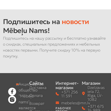
Подпишитесь на
новости
Mēbeļu Nams!
Подпишитесь на нашу рассылку и бесплатно узнавайте
о скидках, специальных предложениях и мебельных
новостях первыми. Получите скидку 10% на первую
покупку.
Сайты
Интернет-
Магазин
Акционерное
магазин
Доставка
Dzelzavas
общество
iela 72,
+371 256
Оплата
Rīga, LV-
"Mēbeļu
11 591
1082
nams"
mebeles@mn.lv
Возврат
+371 675
является
РАБОЧЕЕ
74 989