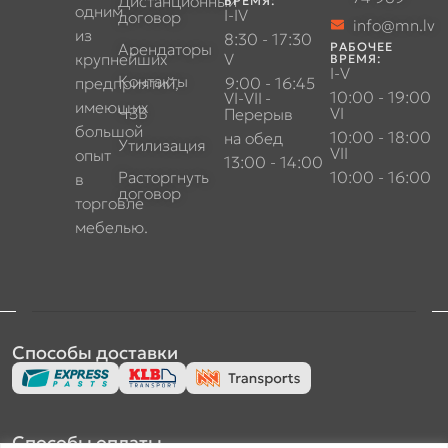
Дистанционный
ВРЕМЯ:
одним
I-IV
договор
info@mn.lv
из
8:30 - 17:30
Арендаторы
РАБОЧЕЕ
крупнейших
V
ВРЕМЯ:
I-V
Контакты
предприятий,
9:00 - 16:45
10:00 - 19:00
VI-VII
-
имеющих
ЧЗВ
VI
Перерыв
большой
10:00 - 18:00
на обед
Утилизация
VII
опыт
13:00 - 14:00
Расторгнуть
10:00 - 16:00
в
договор
торговле
мебелью.
Способы доставки
Способы оплаты