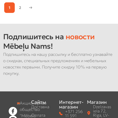
1
2
→
Подпишитесь на
новости
Mēbeļu Nams!
Подпишитесь на нашу рассылку и бесплатно узнавайте
о скидках, специальных предложениях и мебельных
новостях первыми. Получите скидку 10% на первую
покупку.
Сайты
Интернет-
Магазин
Акционерное
магазин
Доставка
Dzelzavas
общество
iela 72,
+371 256
Оплата
Rīga, LV-
"Mēbeļu
11 591