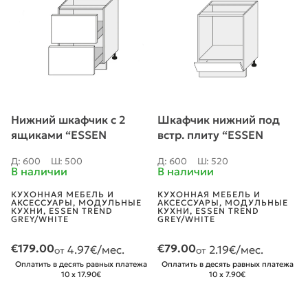
Нижний шкафчик с 2
Шкафчик нижний под
ящиками “ESSEN
встр. плиту “ESSEN
TREND” D2M 60
TREND” D11K 60
Д: 600
Ш: 500
Д: 600
Ш: 520
В наличии
В наличии
КУХОННАЯ МЕБЕЛЬ И
КУХОННАЯ МЕБЕЛЬ И
АКСЕССУАРЫ
,
МОДУЛЬНЫЕ
АКСЕССУАРЫ
,
МОДУЛЬНЫЕ
КУХНИ
,
ESSEN TREND
КУХНИ
,
ESSEN TREND
GREY/WHITE
GREY/WHITE
€
179.00
€
79.00
4.97
€/мес.
2.19
€/мес.
от
от
Оплатить в десять равных платежа
Оплатить в десять равных платежа
10 x 17.90€
10 x 7.90€