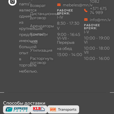
1082
nams"
mebeles@mn.lv
Возврат
+371 675
является
РАБОЧЕЕ
74 989
Дистанционный
ВРЕМЯ:
одним
I-IV
договор
info@mn.lv
из
8:30 - 17:30
Арендаторы
РАБОЧЕЕ
крупнейших
V
ВРЕМЯ:
I-V
Контакты
предприятий,
9:00 - 16:45
10:00 - 19:00
VI-VII
-
имеющих
ЧЗВ
VI
Перерыв
большой
10:00 - 18:00
на обед
Утилизация
VII
опыт
13:00 - 14:00
Расторгнуть
10:00 - 16:00
в
договор
торговле
мебелью.
Способы доставки