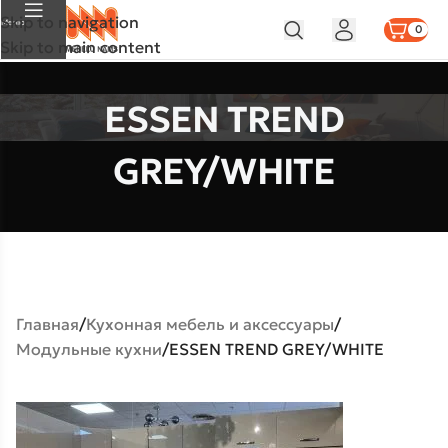
Skip to navigation
Меню
0
Skip to main content
ESSEN TREND
GREY/WHITE
Главная
Кухонная мебель и аксессуары
Модульные кухни
ESSEN TREND GREY/WHITE