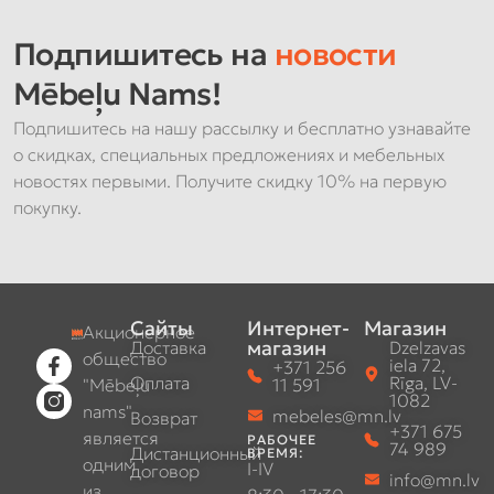
Подпишитесь на
новости
Mēbeļu Nams!
Подпишитесь на нашу рассылку и бесплатно узнавайте
о скидках, специальных предложениях и мебельных
новостях первыми. Получите скидку 10% на первую
покупку.
Сайты
Интернет-
Магазин
Акционерное
магазин
Доставка
Dzelzavas
общество
iela 72,
+371 256
Оплата
Rīga, LV-
"Mēbeļu
11 591
1082
nams"
mebeles@mn.lv
Возврат
+371 675
является
РАБОЧЕЕ
74 989
Дистанционный
ВРЕМЯ:
одним
I-IV
договор
info@mn.lv
из