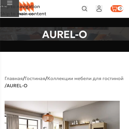
Skip to navigation
Меню
0
Skip to main content
AUREL-O
Главная
Гостиная
Коллекции мебели для гостиной
AUREL-O