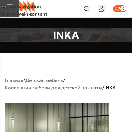
Skip to navigation
Меню
0
Skip to main content
INKA
Главная
Детская мебель
Коллекции мебели для детской комнаты
INKA