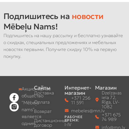
Подпишитесь на
новости
Mēbeļu Nams!
Подпишитесь на нашу рассылку и бесплатно узнавайте
о скидках, специальных предложениях и мебельных
новостях первыми. Получите скидку 10% на первую
покупку.
Сайты
Интернет-
Магазин
Акционерное
магазин
Доставка
Dzelzavas
общество
iela 72,
+371 256
Оплата
Rīga, LV-
"Mēbeļu
11 591
1082
nams"
mebeles@mn.lv
Возврат
+371 675
является
РАБОЧЕЕ
74 989
Дистанционный
ВРЕМЯ:
одним
I-IV
договор
info@mn.lv