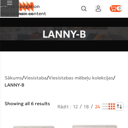
Skip to navigation
Izvēlne
0
Skip to main content
LANNY-B
Sākums
Viesistaba
Viesistabas mēbeļu kolekcijas
LANNY-B
Showing all 6 results
Rādīt
12
18
24