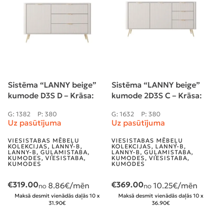
Sistēma “LANNY beige”
Sistēma “LANNY beige”
kumode D3S D – Krāsa:
kumode 2D3S C – Krāsa:
bēša
bēša
G: 1382
P: 380
G: 1632
P: 380
Uz pasūtījuma
Uz pasūtījuma
VIESISTABAS MĒBEĻU
VIESISTABAS MĒBEĻU
KOLEKCIJAS
,
LANNY-B
,
KOLEKCIJAS
,
LANNY-B
,
LANNY-B
,
GUĻAMISTABA
,
LANNY-B
,
GUĻAMISTABA
,
KUMODES
,
VIESISTABA
,
KUMODES
,
VIESISTABA
,
KUMODES
KUMODES
€
319.00
€
369.00
8.86
€/mēn
10.25
€/mēn
no
no
Maksā desmit vienādās daļās 10 x
Maksā desmit vienādās daļās 10 x
31.90€
36.90€