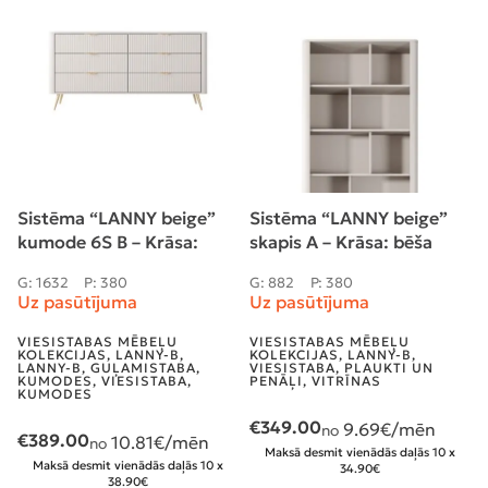
Sistēma “LANNY beige”
Sistēma “LANNY beige”
kumode 6S B – Krāsa:
skapis A – Krāsa: bēša
bēša
G: 882
P: 380
G: 1632
P: 380
Uz pasūtījuma
Uz pasūtījuma
VIESISTABAS MĒBEĻU
VIESISTABAS MĒBEĻU
KOLEKCIJAS
,
LANNY-B
,
KOLEKCIJAS
,
LANNY-B
,
VIESISTABA
,
PLAUKTI UN
LANNY-B
,
GUĻAMISTABA
,
PENĀĻI
,
VITRĪNAS
KUMODES
,
VIESISTABA
,
KUMODES
€
349.00
9.69
€/mēn
no
€
389.00
10.81
€/mēn
no
Maksā desmit vienādās daļās 10 x
Maksā desmit vienādās daļās 10 x
34.90€
38.90€