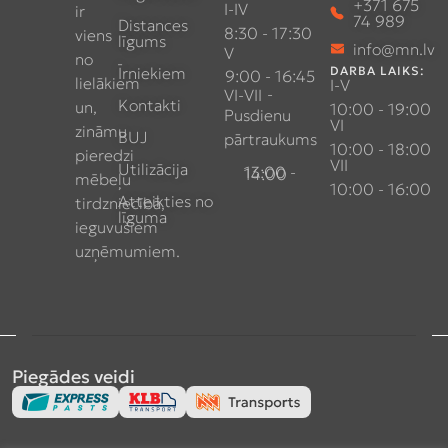
+371 675
I-IV
ir
74 989
Distances
8:30 - 17:30
viens
līgums
info@mn.lv
V
no
Īrniekiem
DARBA LAIKS:
9:00 - 16:45
lielākiem
I-V
-
VI-VII
Kontakti
un,
10:00 - 19:00
Pusdienu
VI
zināmu
BUJ
pārtraukums
10:00 - 18:00
pieredzi
VII
Utilizācija
13:00 - 14:00
mēbeļu
10:00 - 16:00
Atteikties no
tirdzniecībā,
līguma
ieguvušiem
uzņēmumiem.
Piegādes veidi