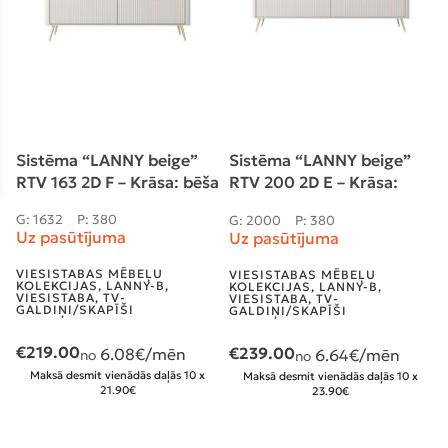
Sistēma “LANNY beige”
Sistēma “LANNY beige”
RTV 163 2D F – Krāsa: bēša
RTV 200 2D E – Krāsa:
bēša
G: 1632
P: 380
G: 2000
P: 380
Uz pasūtījuma
Uz pasūtījuma
VIESISTABAS MĒBEĻU
VIESISTABAS MĒBEĻU
KOLEKCIJAS
,
LANNY-B
,
KOLEKCIJAS
,
LANNY-B
,
VIESISTABA
,
TV-
VIESISTABA
,
TV-
GALDIŅI/SKAPĪŠI
GALDIŅI/SKAPĪŠI
€
219.00
€
239.00
6.08
€/mēn
6.64
€/mēn
no
no
Maksā desmit vienādās daļās 10 x
Maksā desmit vienādās daļās 10 x
21.90€
23.90€