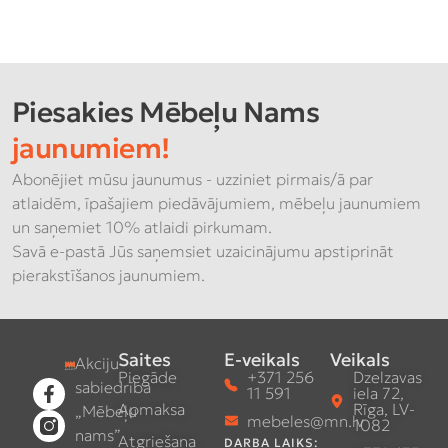
Piesakies Mēbeļu Nams
jaunumiem!
Abonējiet mūsu jaunumus - uzziniet pirmais/ā par
atlaidēm, īpašajiem piedāvājumiem, mēbeļu jaunumiem
un saņemiet 10% atlaidi pirkumam.
Savā e-pastā Jūs saņemsiet uzaicinājumu apstiprināt
pierakstīšanos jaunumiem.
Saites
E-veikals
Veikals
Akciju
Piegāde
+371 256
Dzelzavas
sabiedrība
11 591
iela 72,
Apmaksa
Rīga, LV-
„Mēbeļu
mebeles@mn.lv
1082
nams”
Atgriešana
DARBA LAIKS: