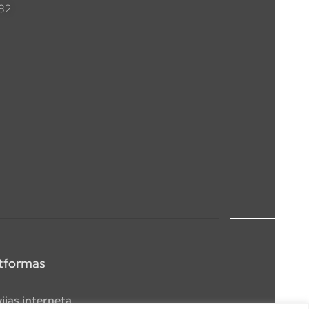
082
atformas