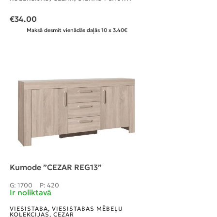
€
34.00
Maksā desmit vienādās daļās 10 x 3.40€
Kumode ”CEZAR REG13”
G: 1700
P: 420
Ir noliktavā
VIESISTABA
,
VIESISTABAS MĒBEĻU
KOLEKCIJAS
,
CEZAR