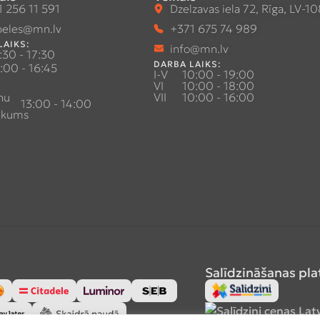
 256 11 591
Dzelzavas iela 72, Rīga, LV-1
eles@mn.lv
+371 675 74 989
LAIKS:
info@mn.lv
:30 - 17:30
DARBA LAIKS:
:00 - 16:45
I-V
10:00 - 19:00
VI
10:00 - 18:00
nu
VII
10:00 - 16:00
13:00 - 14:00
ukums
Salīdzināšanas pl