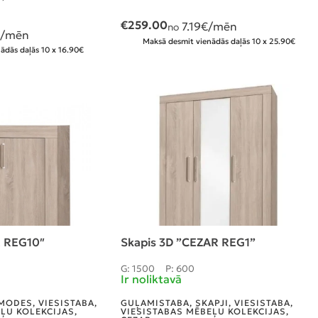
€
259.00
7.19
€/mēn
no
/mēn
Maksā desmit vienādās daļās 10 x 25.90€
ādās daļās 10 x 16.90€
 REG10″
Skapis 3D ”CEZAR REG1”
G: 1500
P: 600
Ir noliktavā
MODES
,
VIESISTABA
,
GUĻAMISTABA
,
SKAPJI
,
VIESISTABA
,
EĻU KOLEKCIJAS
,
VIESISTABAS MĒBEĻU KOLEKCIJAS
,