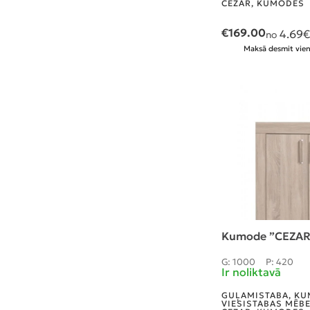
CEZAR
,
KUMODES
€
169.00
4.69
€
no
Maksā desmit vien
Kumode ”CEZAR
G: 1000
P: 420
Ir noliktavā
GUĻAMISTABA
,
KU
VIESISTABAS MĒB