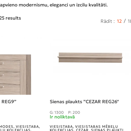
apvieno modernismu, eleganci un izcilu kvalitāti.
25 results
Rādīt
12
1
 REG9”
Sienas plaukts ”CEZAR REG26″
G: 1300
P: 200
Ir noliktavā
MODES
,
VIESISTABA
,
VIESISTABA
,
VIESISTABAS MĒBEĻU
EĻU KOLEKCIJAS
,
KOLEKCIJAS
,
CEZAR
,
SIENAS PLAUKTI