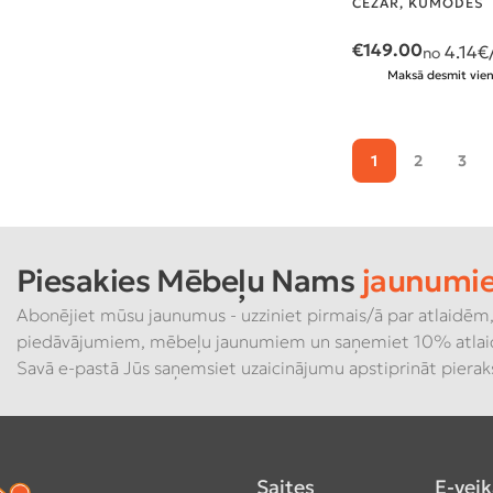
CEZAR
,
KUMODES
€
149.00
4.14
€
no
Maksā desmit vien
1
2
3
Piesakies Mēbeļu Nams
jaunumi
Abonējiet mūsu jaunumus - uzziniet pirmais/ā par atlaidēm,
piedāvājumiem, mēbeļu jaunumiem un saņemiet 10% atlai
Savā e-pastā Jūs saņemsiet uzaicinājumu apstiprināt piera
Saites
E-veik