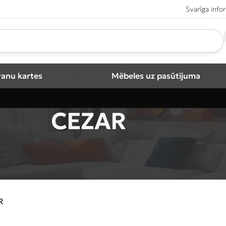
Svarīga info
vanu kartes
Mēbeles uz pasūtījuma
CEZAR
R