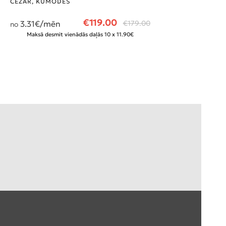
CEZAR
,
KUMODES
€
119.00
3.31
€/mēn
€
179.00
no
Maksā desmit vienādās daļās 10 x 11.90€