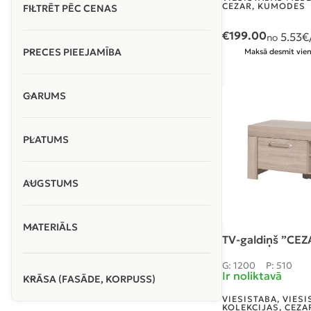
CEZAR
,
KUMODES
FILTRĒT PĒC CENAS
€
199.00
5.53
€
no
PRECES PIEEJAMĪBA
Maksā desmit vien
GARUMS
PLATUMS
AUGSTUMS
MATERIĀLS
TV-galdiņš ”CE
G: 1200
P: 510
Ir noliktavā
KRĀSA (FASĀDE, KORPUSS)
VIESISTABA
,
VIESI
KOLEKCIJAS
,
CEZA