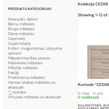
Kolekcija CEZAR 
PRODUKTU KATEGORIJAS
Showing 1–12 of 
Aksesuāri, dekori
Bērnu mēbeles
Biroja mēbeles
Dārza mēbeles
Gaismekļi
Guļamistaba
Koferi, mugursomas, ceļojuma
spilveni
Mājsaimniecības preces
Masīvkoka mēbeles
Mīkstās mēbeles
Paklāji
Priekšnama mēbeles
Vannas istabas mēbeles un
Kumode “CEZAR
aksesuāri
Viesistaba
G: 1060
P: 420
Virtuves mēbeles un aksesuāri
Ir noliktavā
GUĻAMISTABA
,
KU
VIESISTABAS MĒB