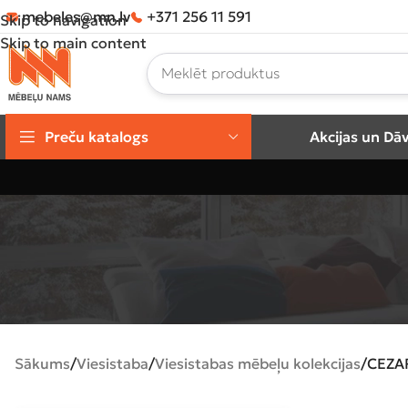
mebeles@mn.lv
+371 256 11 591
Skip to navigation
Skip to main content
Preču katalogs
Akcijas un Dā
Sākums
Viesistaba
Viesistabas mēbeļu kolekcijas
CEZA