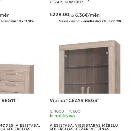
CEZAR
,
KUMODES
€
229.00
/mēn
6.36
€/mēn
no
ādās daļās 10 x 11.90€
Maksā desmit vienādās daļās 10 x 22.90€
 REG11”
Vitrīna ”CEZAR REG3”
G: 1000
P: 600
Ir noliktavā
MODES
,
VIESISTABA
,
VIESISTABA
,
VIESISTABAS MĒBEĻU
EĻU KOLEKCIJAS
,
KOLEKCIJAS
,
CEZAR
,
VITRĪNAS