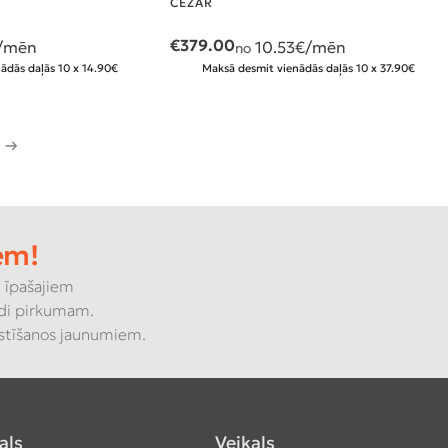
CEZAR
€
379.00
/mēn
10.53
€/mēn
no
ādās daļās 10 x 14.90€
Maksā desmit vienādās daļās 10 x 37.90€
→
em!
 īpašajiem
di pirkumam.
kstīšanos jaunumiem.
als
Veikals