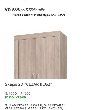
€
199.00
5.53
€/mēn
no
Maksā desmit vienādās daļās 10 x 19.90€
Skapis 2D ”CEZAR REG2”
G: 1000
P: 600
Ir noliktavā
GUĻAMISTABA
,
SKAPJI
,
VIESISTABA
,
VIESISTABAS MĒBEĻU KOLEKCIJAS
,