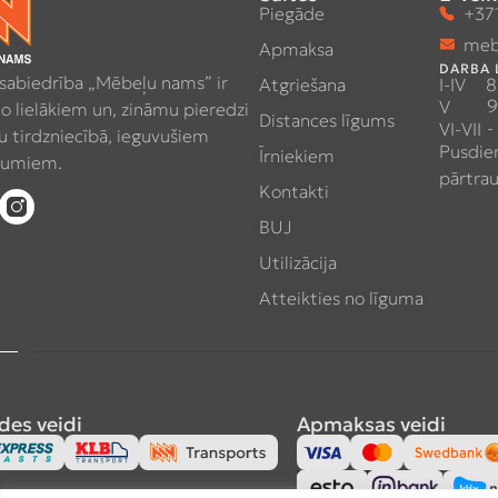
Piegāde
+371
meb
Apmaksa
DARBA 
 sabiedrība „Mēbeļu nams” ir
Atgriešana
I-IV
8
9
V
no lielākiem un, zināmu pieredzi
Distances līgums
-
VI-VII
 tirdzniecībā, ieguvušiem
Pusdie
Īrniekiem
umiem.
pārtra
Kontakti
BUJ
Utilizācija
Atteikties no līguma
des veidi
Apmaksas veidi