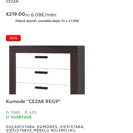
CEZAR
€
219.00
6.08
€/mēn
no
Maksā desmit vienādās daļās 10 x 21.90€
-34%
Kumode ”CEZAR REG9”
G: 1060
P: 420
Ir noliktavā
GUĻAMISTABA
,
KUMODES
,
VIESISTABA
,
VIESISTABAS MĒBEĻU KOLEKCIJAS
,