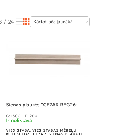
8
24
Sienas plaukts ”CEZAR REG26″
G: 1300
P: 200
Ir noliktavā
VIESISTABA
,
VIESISTABAS MĒBEĻU
KOLEKCIJAS
,
CEZAR
,
SIENAS PLAUKTI