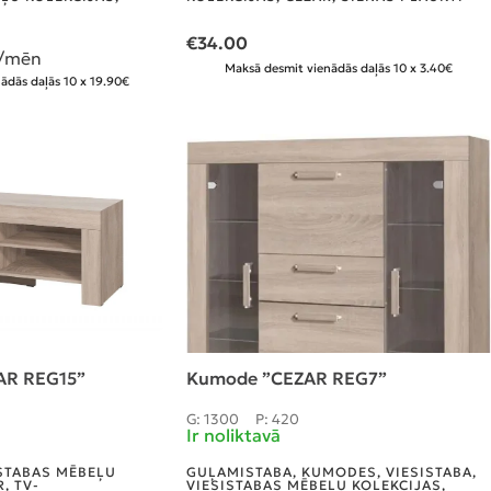
€
34.00
/mēn
Maksā desmit vienādās daļās 10 x 3.40€
ādās daļās 10 x 19.90€
ZAR REG15”
Kumode ”CEZAR REG7”
G: 1300
P: 420
Ir noliktavā
STABAS MĒBEĻU
GUĻAMISTABA
,
KUMODES
,
VIESISTABA
,
R
,
TV-
VIESISTABAS MĒBEĻU KOLEKCIJAS
,