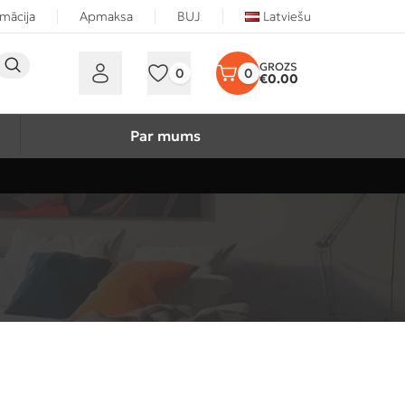
rmācija
Apmaksa
BUJ
Latviešu
0
0
€
0.00
Par mums