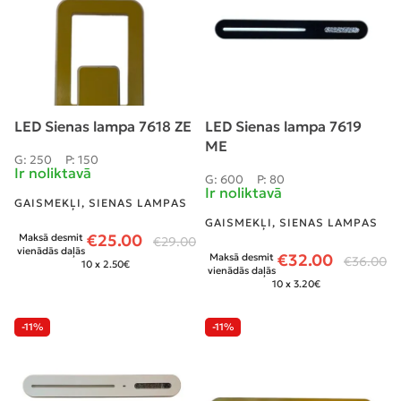
LED Sienas lampa 7618 ZE
LED Sienas lampa 7619
ME
G: 250
P: 150
Ir noliktavā
G: 600
P: 80
Ir noliktavā
GAISMEKĻI
,
SIENAS LAMPAS
GAISMEKĻI
,
SIENAS LAMPAS
€
25.00
Maksā desmit
€
29.00
vienādās daļās
€
32.00
Maksā desmit
€
36.00
10 x 2.50€
vienādās daļās
10 x 3.20€
-11%
-11%