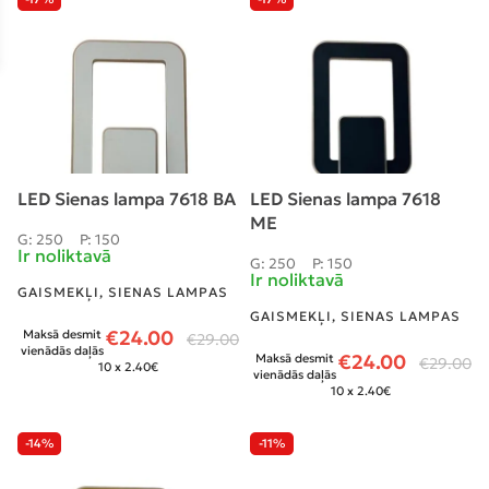
LED Sienas lampa 7618 BA
LED Sienas lampa 7618
МЕ
G: 250
P: 150
Ir noliktavā
G: 250
P: 150
Ir noliktavā
GAISMEKĻI
,
SIENAS LAMPAS
GAISMEKĻI
,
SIENAS LAMPAS
€
24.00
Maksā desmit
€
29.00
vienādās daļās
€
24.00
Maksā desmit
€
29.00
10 x 2.40€
vienādās daļās
10 x 2.40€
-14%
-11%