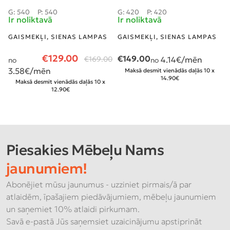
G: 540
P: 540
G: 420
P: 420
Ir noliktavā
Ir noliktavā
GAISMEKĻI
,
SIENAS LAMPAS
GAISMEKĻI
,
SIENAS LAMPAS
€
129.00
€
149.00
€
169.00
4.14
€/mēn
no
no
3.58
€/mēn
Maksā desmit vienādās daļās 10 x
14.90€
Maksā desmit vienādās daļās 10 x
12.90€
Piesakies Mēbeļu Nams
jaunumiem!
Abonējiet mūsu jaunumus - uzziniet pirmais/ā par
atlaidēm, īpašajiem piedāvājumiem, mēbeļu jaunumiem
un saņemiet 10% atlaidi pirkumam.
Savā e-pastā Jūs saņemsiet uzaicinājumu apstiprināt