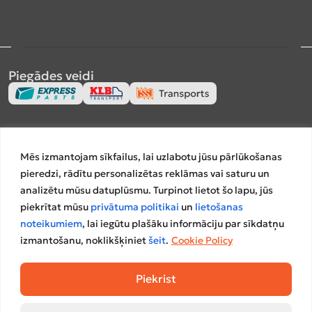
Piegādes veidi
Apmaksas veidi
Mēs izmantojam sīkfailus, lai uzlabotu jūsu pārlūkošanas
pieredzi, rādītu personalizētas reklāmas vai saturu un
analizētu mūsu datuplūsmu. Turpinot lietot šo lapu, jūs
piekrītat mūsu
privātuma politikai
un
lietošanas
Salīdzināšanas platformas
noteikumiem
, lai iegūtu plašāku informāciju par sīkdatņu
izmantošanu, noklikšķiniet
šeit
.
Cookie Policy
Piekrist