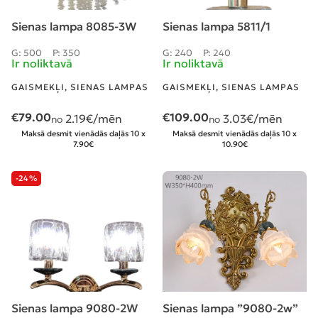
Sienas lampa 8085-3W
Sienas lampa 5811/1
G: 500
P: 350
G: 240
P: 240
Ir noliktavā
Ir noliktavā
GAISMEKĻI
,
SIENAS LAMPAS
GAISMEKĻI
,
SIENAS LAMPAS
€
79.00
€
109.00
2.19
€/mēn
3.03
€/mēn
no
no
Maksā desmit vienādās daļās 10 x
Maksā desmit vienādās daļās 10 x
7.90€
10.90€
-24%
Sienas lampa 9080-2W
Sienas lampa ”9080-2w”