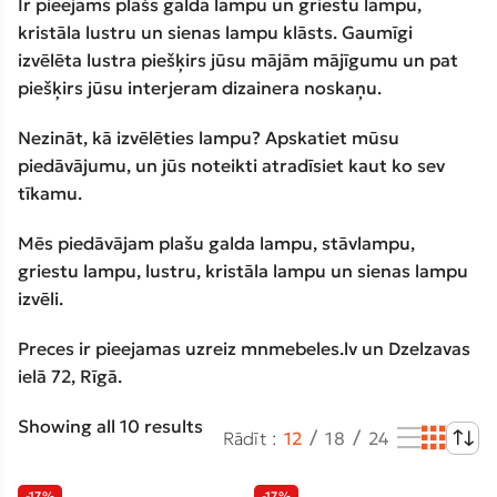
Ir pieejams plašs galda lampu un griestu lampu,
kristāla lustru un sienas lampu klāsts. Gaumīgi
izvēlēta lustra piešķirs jūsu mājām mājīgumu un pat
piešķirs jūsu interjeram dizainera noskaņu.
Nezināt, kā izvēlēties lampu? Apskatiet mūsu
piedāvājumu, un jūs noteikti atradīsiet kaut ko sev
tīkamu.
Mēs piedāvājam plašu galda lampu, stāvlampu,
griestu lampu, lustru, kristāla lampu un sienas lampu
izvēli.
Preces ir pieejamas uzreiz mnmebeles.lv un Dzelzavas
ielā 72, Rīgā.
Showing all 10 results
Rādīt
12
18
24
-17%
-17%