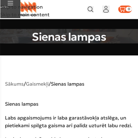
Skip to navigation
Izvēlne
0
Skip to main content
Sienas lampas
Sākums
Gaismekļi
Sienas lampas
Sienas lampas
Labs apgaismojums ir laba garastāvokļa atslēga, un
pietiekami spilgta gaisma arī palīdz uzturēt labu redzi.