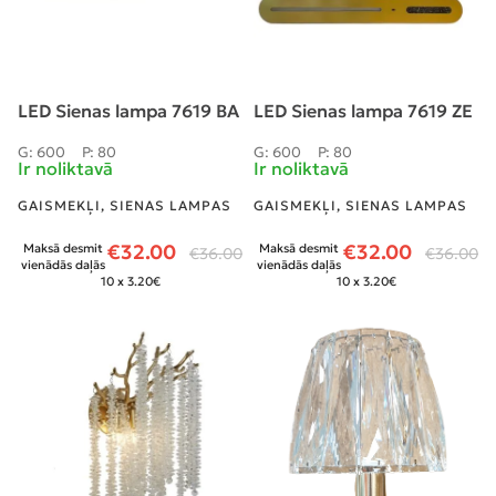
LED Sienas lampa 7619 BA
LED Sienas lampa 7619 ZE
G: 600
P: 80
G: 600
P: 80
Ir noliktavā
Ir noliktavā
GAISMEKĻI
,
SIENAS LAMPAS
GAISMEKĻI
,
SIENAS LAMPAS
€
32.00
€
32.00
Maksā desmit
Maksā desmit
€
36.00
€
36.00
vienādās daļās
vienādās daļās
10 x 3.20€
10 x 3.20€