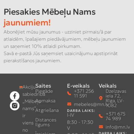
Piesakies Mēbeļu Nams
jaunumiem!
Abonējiet mūsu jaunumus - uzziniet pirmais/ā par
atlaidēm, īpašajiem piedāvājumiem, mēbeļu jaunumiem
un saņemiet 10% atlaidi pirkumam.
Savā e-pastā Jūs saņemsiet uzaicinājumu apstiprināt
pierakstīšanos jaunumiem.
Saites
E-veikals
Veikals
Akciju
Piegāde
+371 256
Dzelzavas
sabiedrība
11 591
iela 72,
Apmaksa
Rīga, LV-
„Mēbeļu
mebeles@mn.lv
1082
nams”
Atgriešana
DARBA LAIKS:
+371 675
I-IV
ir
74 989
Distances
8:30 - 17:30
viens
līgums
info@mn.lv
V
no
DARBA LAIKS: