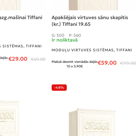
zg.mašīnai Tiffani
Apakšējais virtuves sānu skapītis
(kr.) Tiffani 19.65
G: 300
P: 560
Ir noliktavā
 SISTĒMAS
,
TIFFANI
MODUĻU VIRTUVES SISTĒMAS
,
TIFFANI
€
29.00
daļās
€
49.00
€
59.00
Maksā desmit vienādās daļās
€
119.00
10 x 5.90€
-46%