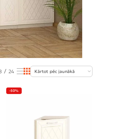
8
24
-50%