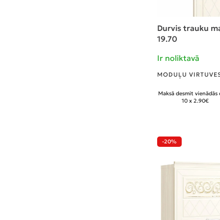
Durvis trauku ma
19.70
Ir noliktavā
MODUĻU VIRTUVES
Maksā desmit vienādās 
10 x 2.90€
-20%