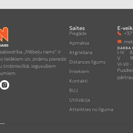
Saites
E-veik
Piegāde
+371
meb
Apmaksa
DARBA 
 sabiedrība „Mēbeļu nams” ir
Atgriešana
I-IV
8
9
V
no lielākiem un, zināmu pieredzi
Distances līgums
-
VI-VII
 tirdzniecībā, ieguvušiem
Pusdie
Īrniekiem
umiem.
pārtra
Kontakti
BUJ
Utilizācija
Atteikties no līguma