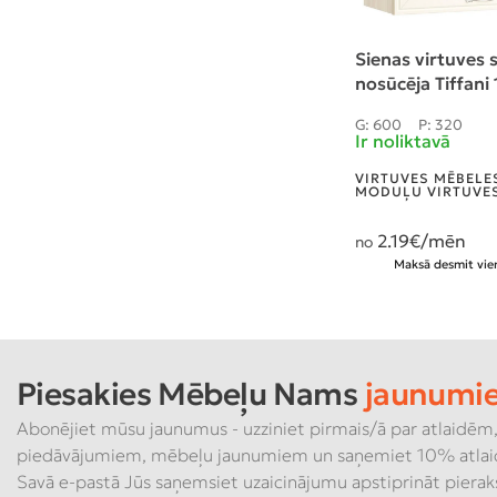
Sienas virtuves s
nosūcēja Tiffani 
G: 600
P: 320
Ir noliktavā
VIRTUVES MĒBELE
MODUĻU VIRTUVES
2.19
€/mēn
no
Maksā desmit vien
Piesakies Mēbeļu Nams
jaunumi
Abonējiet mūsu jaunumus - uzziniet pirmais/ā par atlaidēm,
piedāvājumiem, mēbeļu jaunumiem un saņemiet 10% atlai
Savā e-pastā Jūs saņemsiet uzaicinājumu apstiprināt piera