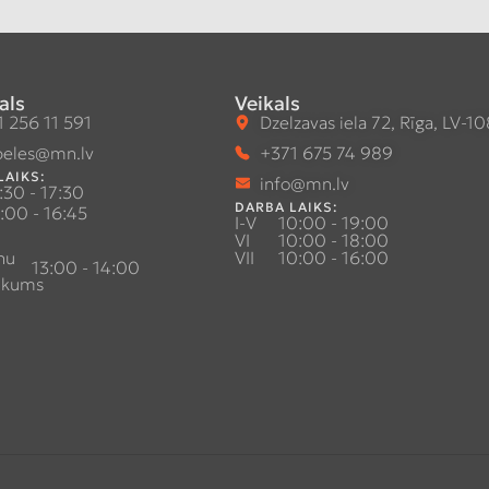
als
Veikals
 256 11 591
Dzelzavas iela 72, Rīga, LV-1
eles@mn.lv
+371 675 74 989
LAIKS:
info@mn.lv
:30 - 17:30
DARBA LAIKS:
:00 - 16:45
I-V
10:00 - 19:00
VI
10:00 - 18:00
nu
VII
10:00 - 16:00
13:00 - 14:00
ukums