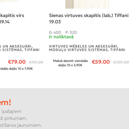
kapītis virs
Sienas virtuves skapītis (lab.) Tiffani
19.14
19.03
G: 400
P: 320
Ir noliktavā
S UN AKSESUĀRI
,
VIRTUVES MĒBELES UN AKSESUĀRI
,
 SISTĒMAS
,
TIFFANI
MODUĻU VIRTUVES SISTĒMAS
,
TIFFANI
€
79.00
€
59.00
Maksā desmit vienādās
€
99.00
€
109.00
daļās 10 x 5.90€
ādās daļās 10 x 7.90€
em!
 īpašajiem
di pirkumam.
kstīšanos jaunumiem.