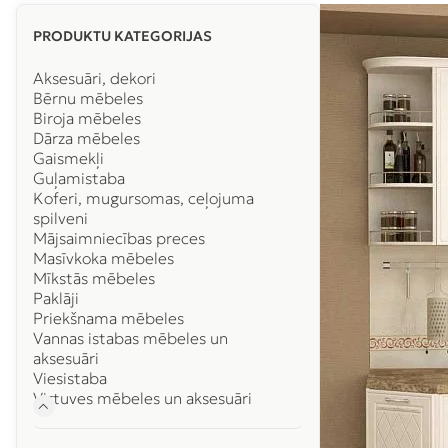
PRODUKTU KATEGORIJAS
Aksesuāri, dekori
Bērnu mēbeles
Biroja mēbeles
Dārza mēbeles
Gaismekļi
Guļamistaba
Koferi, mugursomas, ceļojuma
spilveni
Mājsaimniecības preces
Masīvkoka mēbeles
Mīkstās mēbeles
Paklāji
Priekšnama mēbeles
Vannas istabas mēbeles un
aksesuāri
Viesistaba
Virtuves mēbeles un aksesuāri