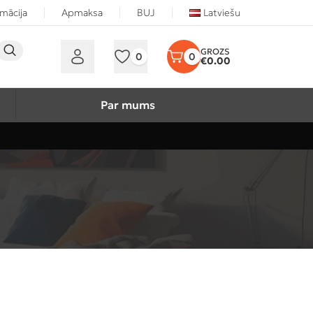
rmācija
Apmaksa
BUJ
Latviešu
0
0
€
0.00
Par mums