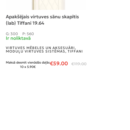
Apakšējais virtuves sānu skapītis
(lab) Tiffani 19.64
G: 300
P: 560
Ir noliktavā
VIRTUVES MĒBELES UN AKSESUĀRI
,
MODUĻU VIRTUVES SISTĒMAS
,
TIFFANI
€
59.00
Maksā desmit vienādās daļās
€
119.00
10 x 5.90€