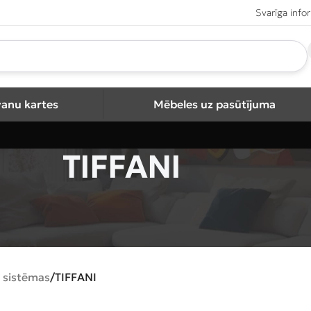
Svarīga info
vanu kartes
Mēbeles uz pasūtījuma
TIFFANI
 sistēmas
TIFFANI