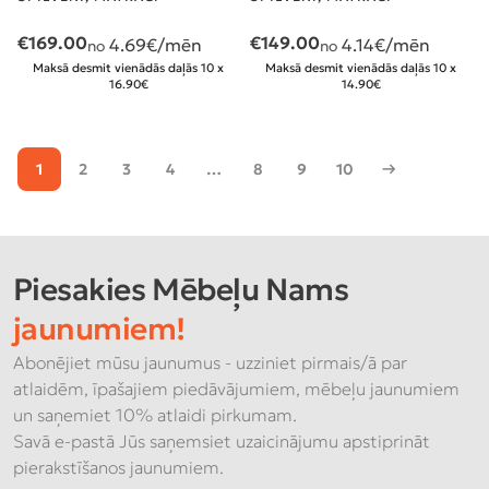
€
169.00
€
149.00
4.69
€/mēn
4.14
€/mēn
no
no
Maksā desmit vienādās daļās 10 x
Maksā desmit vienādās daļās 10 x
16.90€
14.90€
1
2
3
4
…
8
9
10
→
Piesakies Mēbeļu Nams
jaunumiem!
Abonējiet mūsu jaunumus - uzziniet pirmais/ā par
atlaidēm, īpašajiem piedāvājumiem, mēbeļu jaunumiem
un saņemiet 10% atlaidi pirkumam.
Savā e-pastā Jūs saņemsiet uzaicinājumu apstiprināt
pierakstīšanos jaunumiem.