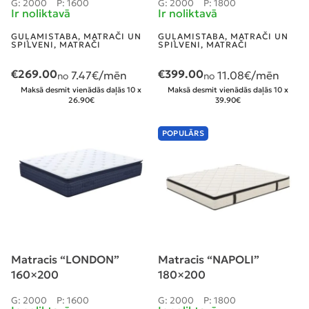
G: 2000
P: 1600
G: 2000
P: 1800
Ir noliktavā
Ir noliktavā
GUĻAMISTABA
,
MATRAČI UN
GUĻAMISTABA
,
MATRAČI UN
SPILVENI
,
MATRAČI
SPILVENI
,
MATRAČI
€
269.00
€
399.00
7.47
€/mēn
11.08
€/mēn
no
no
Maksā desmit vienādās daļās 10 x
Maksā desmit vienādās daļās 10 x
26.90€
39.90€
POPULĀRS
Matracis “LONDON”
Matracis “NAPOLI”
160×200
180×200
G: 2000
P: 1600
G: 2000
P: 1800