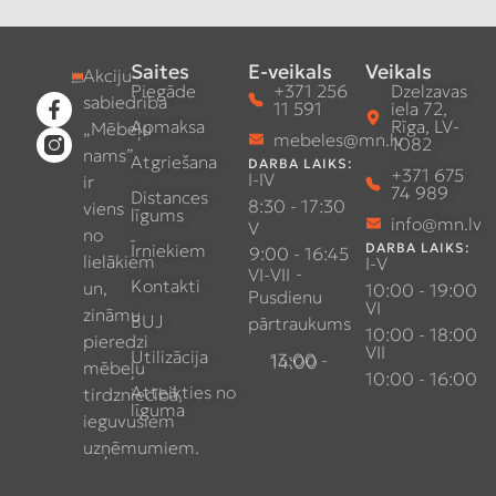
Saites
E-veikals
Veikals
Akciju
Piegāde
+371 256
Dzelzavas
sabiedrība
11 591
iela 72,
Apmaksa
Rīga, LV-
„Mēbeļu
mebeles@mn.lv
1082
nams”
Atgriešana
DARBA LAIKS:
+371 675
I-IV
ir
74 989
Distances
8:30 - 17:30
viens
līgums
info@mn.lv
V
no
Īrniekiem
DARBA LAIKS:
9:00 - 16:45
lielākiem
I-V
-
VI-VII
Kontakti
un,
10:00 - 19:00
Pusdienu
VI
zināmu
BUJ
pārtraukums
10:00 - 18:00
pieredzi
VII
Utilizācija
13:00 - 14:00
mēbeļu
10:00 - 16:00
Atteikties no
tirdzniecībā,
līguma
ieguvušiem
uzņēmumiem.