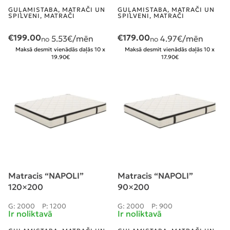
GUĻAMISTABA
,
MATRAČI UN
GUĻAMISTABA
,
MATRAČI UN
SPILVENI
,
MATRAČI
SPILVENI
,
MATRAČI
€
199.00
€
179.00
5.53
€/mēn
4.97
€/mēn
no
no
Maksā desmit vienādās daļās 10 x
Maksā desmit vienādās daļās 10 x
19.90€
17.90€
Matracis “NAPOLI”
Matracis “NAPOLI”
120×200
90×200
G: 2000
P: 1200
G: 2000
P: 900
Ir noliktavā
Ir noliktavā