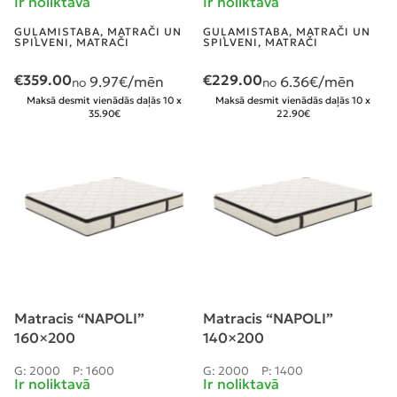
Ir noliktavā
Ir noliktavā
GUĻAMISTABA
,
MATRAČI UN
GUĻAMISTABA
,
MATRAČI UN
SPILVENI
,
MATRAČI
SPILVENI
,
MATRAČI
€
359.00
€
229.00
9.97
€/mēn
6.36
€/mēn
no
no
Maksā desmit vienādās daļās 10 x
Maksā desmit vienādās daļās 10 x
35.90€
22.90€
Matracis “NAPOLI”
Matracis “NAPOLI”
160×200
140×200
G: 2000
P: 1600
G: 2000
P: 1400
Ir noliktavā
Ir noliktavā