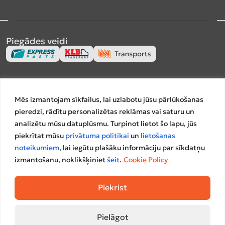
Piegādes veidi
Apmaksas veidi
Mēs izmantojam sīkfailus, lai uzlabotu jūsu pārlūkošanas
pieredzi, rādītu personalizētas reklāmas vai saturu un
analizētu mūsu datuplūsmu. Turpinot lietot šo lapu, jūs
piekrītat mūsu
privātuma politikai
un
lietošanas
Salīdzināšanas platformas
noteikumiem
, lai iegūtu plašāku informāciju par sīkdatņu
izmantošanu, noklikšķiniet
šeit
.
Cookie Policy
Piekrist
Pielāgot