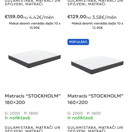
GUĻAMISTABA
,
MATRAČI UN
GUĻAMISTABA
,
MATRAČI UN
SPILVENI
,
MATRAČI
SPILVENI
,
MATRAČI
€
159.00
€
129.00
4.42
€/mēn
3.58
€/mēn
no
no
Maksā desmit vienādās daļās 10 x
Maksā desmit vienādās daļās 10 x
15.90€
12.90€
POPULĀRS
Matracis “STOCKHOLM”
Matracis “STOCKHOLM”
180×200
160×200
G: 2000
P: 1800
G: 2000
P: 1600
Ir noliktavā
Ir noliktavā
GUĻAMISTABA
,
MATRAČI UN
GUĻAMISTABA
,
MATRAČI UN
SPILVENI
,
MATRAČI
SPILVENI
,
MATRAČI