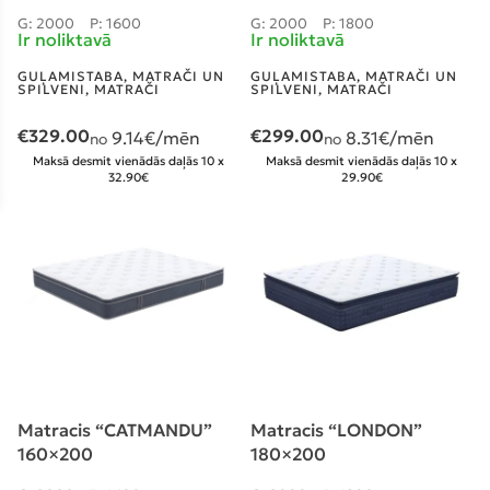
G: 2000
P: 1600
G: 2000
P: 1800
Ir noliktavā
Ir noliktavā
GUĻAMISTABA
,
MATRAČI UN
GUĻAMISTABA
,
MATRAČI UN
SPILVENI
,
MATRAČI
SPILVENI
,
MATRAČI
€
329.00
€
299.00
9.14
€/mēn
8.31
€/mēn
no
no
Maksā desmit vienādās daļās 10 x
Maksā desmit vienādās daļās 10 x
32.90€
29.90€
Matracis “CATMANDU”
Matracis “LONDON”
160×200
180×200