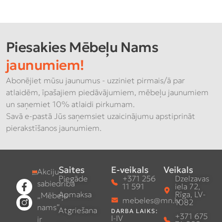
Piesakies Mēbeļu Nams
jaunumiem!
Abonējiet mūsu jaunumus - uzziniet pirmais/ā par
atlaidēm, īpašajiem piedāvājumiem, mēbeļu jaunumiem
un saņemiet 10% atlaidi pirkumam.
Savā e-pastā Jūs saņemsiet uzaicinājumu apstiprināt
pierakstīšanos jaunumiem.
Saites
E-veikals
Veikals
Akciju
Piegāde
+371 256
Dzelzavas
sabiedrība
11 591
iela 72,
Apmaksa
Rīga, LV-
„Mēbeļu
mebeles@mn.lv
1082
nams”
Atgriešana
DARBA LAIKS:
+371 675
I-IV
ir