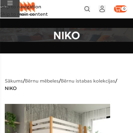
Skip to navigation
Izvēlne
0
Skip to main content
NIKO
Sākums
Bērnu mēbeles
Bērnu istabas kolekcijas
NIKO