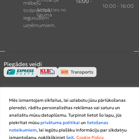
13:00 - 14:00
mēbeļu
10:00 - 16:00
Atteikties no
tirdzniecībā,
līguma
ieguvušiem
uzņēmumiem.
Piegādes veidi
Apmaksas veidi
Mēs izmantojam sīkfailus, lai uzlabotu jūsu pārlūkošanas
pieredzi, rādītu personalizētas reklāmas vai saturu un
analizētu mūsu datuplūsmu. Turpinot lietot šo lapu, jūs
piekrītat mūsu
privātuma politikai
un
lietošanas
Salīdzināšanas platformas
noteikumiem
, lai iegūtu plašāku informāciju par sīkdatņu
izmantošanu, noklikšķiniet
šeit
.
Cookie Policy