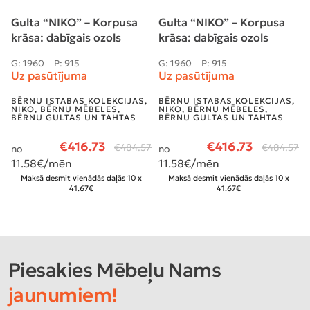
Gulta “NIKO” – Korpusa
Gulta “NIKO” – Korpusa
krāsa: dabīgais ozols
krāsa: dabīgais ozols
G: 1960
P: 915
G: 1960
P: 915
Uz pasūtījuma
Uz pasūtījuma
BĒRNU ISTABAS KOLEKCIJAS
,
BĒRNU ISTABAS KOLEKCIJAS
,
NIKO
,
BĒRNU MĒBELES
,
NIKO
,
BĒRNU MĒBELES
,
BĒRNU GULTAS UN TAHTAS
BĒRNU GULTAS UN TAHTAS
€
416.73
€
416.73
€
484.57
€
484.57
no
no
11.58
€/mēn
11.58
€/mēn
Maksā desmit vienādās daļās 10 x
Maksā desmit vienādās daļās 10 x
41.67€
41.67€
Piesakies Mēbeļu Nams
jaunumiem!