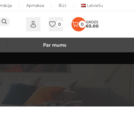
rmācija
Apmaksa
BUJ
Latviešu
0
0
€
0.00
Par mums