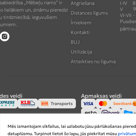
 sabiedrība „Mēbeļu nams” ir
Atgriešana
I-IV
8
9
V
no lielākiem un, zināmu pieredzi
Distances līgums
-
VI-VII
 tirdzniecībā, ieguvušiem
Pusdie
Īrniekiem
umiem.
pārtra
Kontakti
BUJ
Utilizācija
Atteikties no līguma
des veidi
Apmaksas veidi
Mēs izmantojam sīkfailus, lai uzlabotu jūsu pārlūkošanas piered
datuplūsmu. Turpinot lietot šo lapu, jūs piekrītat mūsu
privātum