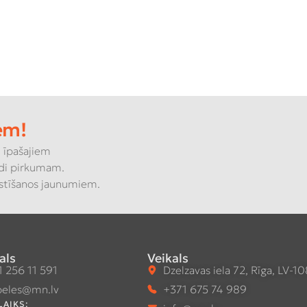
em!
 īpašajiem
di pirkumam.
kstīšanos jaunumiem.
als
Veikals
 256 11 591
Dzelzavas iela 72, Rīga, LV-1
eles@mn.lv
+371 675 74 989
LAIKS: