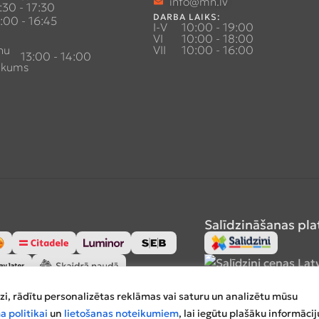
info@mn.lv
:30 - 17:30
DARBA LAIKS:
:00 - 16:45
I-V
10:00 - 19:00
VI
10:00 - 18:00
nu
VII
10:00 - 16:00
13:00 - 14:00
ukums
Salīdzināšanas pl
zi, rādītu personalizētas reklāmas vai saturu un analizētu mūsu
a politikai
un
lietošanas noteikumiem
, lai iegūtu plašāku informācij