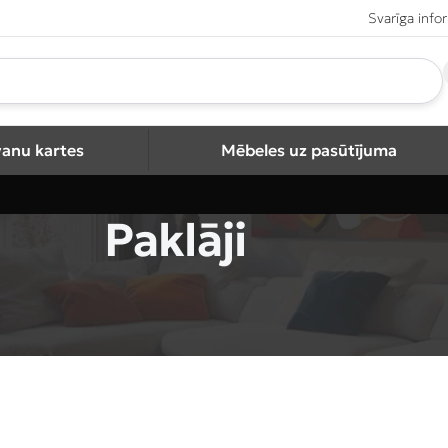
Svarīga info
vanu kartes
Mēbeles uz pasūtījuma
Paklāji