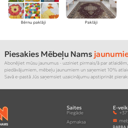
Bērnu paklāji
Paklāji
Piesakies Mēbeļu Nams
jaunumi
Abonējiet mūsu jaunumus - uzziniet pirmais/ā par atlaidēm,
piedāvājumiem, mēbeļu jaunumiem un saņemiet 10% atlai
Savā e-pastā Jūs saņemsiet uzaicinājumu apstiprināt piera
Saites
E-veik
Piegāde
+371
meb
Apmaksa
DARBA 