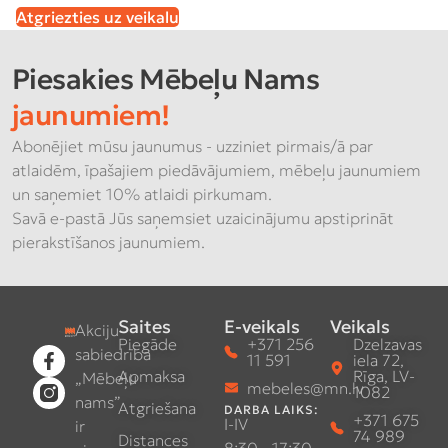
Atgriezties uz veikalu
Piesakies Mēbeļu Nams
jaunumiem!
Abonējiet mūsu jaunumus - uzziniet pirmais/ā par
atlaidēm, īpašajiem piedāvājumiem, mēbeļu jaunumiem
un saņemiet 10% atlaidi pirkumam.
Savā e-pastā Jūs saņemsiet uzaicinājumu apstiprināt
pierakstīšanos jaunumiem.
Saites
E-veikals
Veikals
Akciju
Piegāde
+371 256
Dzelzavas
sabiedrība
11 591
iela 72,
Apmaksa
Rīga, LV-
„Mēbeļu
mebeles@mn.lv
1082
nams”
Atgriešana
DARBA LAIKS:
+371 675
I-IV
ir
74 989
Distances