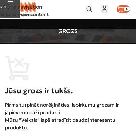
Skip to navigation
Izvēlne
0
Skip to main content
GROZS
Jūsu grozs ir tukšs.
Pirms turpināt norēķināties, iepirkumu grozam ir
jāpievieno daži produkti.
Mūsu "Veikals" lapā atradīsit daudz interesantu
produktu.