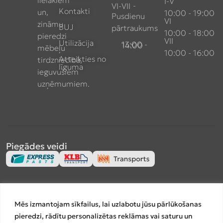
lielākiem
I-V
-
VI-VII
Kontakti
un,
10:00 - 19:00
Pusdienu
VI
zināmu
BUJ
pārtraukums
10:00 - 18:00
pieredzi
VII
Utilizācija
13:00 - 14:00
mēbeļu
10:00 - 16:00
Atteikties no
tirdzniecībā,
līguma
ieguvušiem
uzņēmumiem.
Piegādes veidi
Apmaksas veidi
Mēs izmantojam sīkfailus, lai uzlabotu jūsu pārlūkošanas
pieredzi, rādītu personalizētas reklāmas vai saturu un