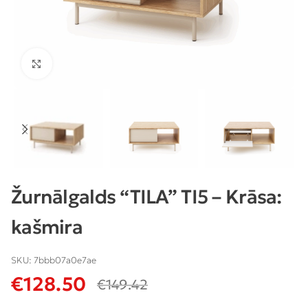
Klikšķiniet lai palielinātu
Žurnālgalds “TILA” TI5 – Krāsa:
kašmira
SKU:
7bbb07a0e7ae
€
128.50
€
149.42