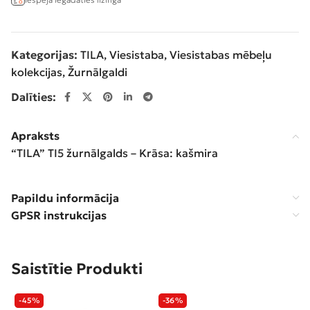
Kategorijas:
TILA
,
Viesistaba
,
Viesistabas mēbeļu
kolekcijas
,
Žurnālgaldi
Dalīties:
Apraksts
“TILA” TI5 žurnālgalds – Krāsa: kašmira
Papildu informācija
GPSR instrukcijas
Saistītie Produkti
-45%
-36%