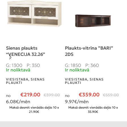
Sienas plaukts
Plaukts-vitrīna ”BARI”
S
“VENECIJA 32.26”
2DS
(
G: 1300
P: 350
G: 1850
P: 360
G
Ir noliktavā
Ir noliktavā
N
VIESISTABA
,
SIENAS
VIESISTABA
,
SIENAS
V
PLAUKTI
PLAUKTI
P
€
219.00
€
359.00
€
399.00
€
559.00
no
no
n
6.08
€/mēn
9.97
€/mēn
1
Maksā desmit vienādās daļās 10 x
Maksā desmit vienādās daļās 10 x
21.90€
35.90€