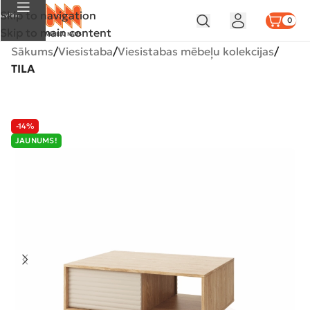
Skip to navigation
Izvēlne
0
Skip to main content
Sākums
Viesistaba
Viesistabas mēbeļu kolekcijas
TILA
-14%
JAUNUMS!