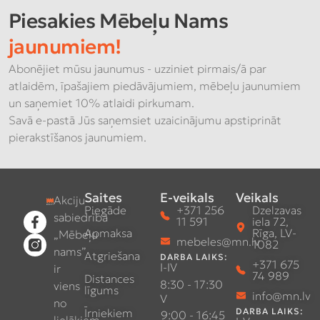
Piesakies Mēbeļu Nams
jaunumiem!
Abonējiet mūsu jaunumus - uzziniet pirmais/ā par
atlaidēm, īpašajiem piedāvājumiem, mēbeļu jaunumiem
un saņemiet 10% atlaidi pirkumam.
Savā e-pastā Jūs saņemsiet uzaicinājumu apstiprināt
pierakstīšanos jaunumiem.
Saites
E-veikals
Veikals
Akciju
Piegāde
+371 256
Dzelzavas
sabiedrība
11 591
iela 72,
Apmaksa
Rīga, LV-
„Mēbeļu
mebeles@mn.lv
1082
nams”
Atgriešana
DARBA LAIKS:
+371 675
I-IV
ir
74 989
Distances
8:30 - 17:30
viens
līgums
info@mn.lv
V
no
Īrniekiem
DARBA LAIKS:
9:00 - 16:45