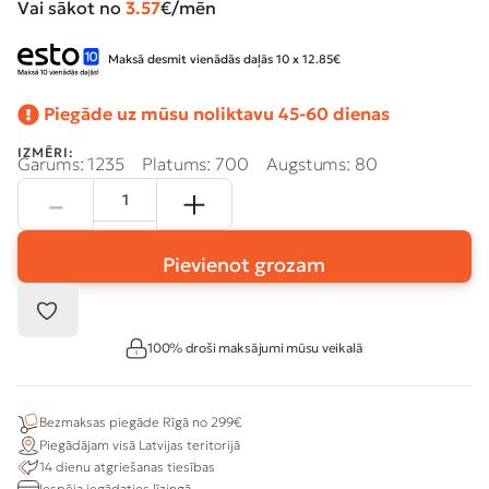
Vai sākot no
3.57
€/mēn
Maksā desmit vienādās daļās 10 x 12.85€
Piegāde uz mūsu noliktavu 45-60 dienas
IZMĒRI:
Garums: 1235
Platums: 700
Augstums: 80
Pievienot grozam
100% droši maksājumi mūsu veikalā
Bezmaksas piegāde Rīgā no 299€
Piegādājam visā Latvijas teritorijā
14 dienu atgriešanas tiesības
Iespēja iegādaties līzingā