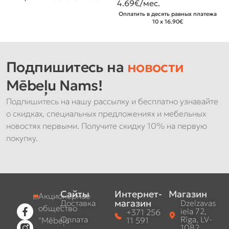
4.69
€/мес.
€
Оплатить в десять равных платежа
О
10 x 16.90€
Подпишитесь на
новости
Mēbeļu Nams!
Подпишитесь на нашу рассылку и бесплатно узнавайте
о скидках, специальных предложениях и мебельных
новостях первыми. Получите скидку 10% на первую
покупку.
Сайты
Интернет-
Магазин
Акционерное
магазин
Доставка
Dzelzavas
общество
iela 72,
+371 256
Оплата
Rīga, LV-
"Mēbeļu
11 591
1082