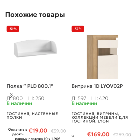
Похожие товары
-51%
-37%
Полка ” PLD 800.1″
Витрина 1D LYOV02P
Т
C
Д: 800
Ш: 250
Д: 597
Ш: 420
В наличии
В наличии
Д
В
ГОСТИНАЯ
,
НАСТЕННЫЕ
ГОСТИНАЯ
,
ВИТРИНЫ
,
ПОЛКИ
КОЛЛЕКЦИИ МЕБЕЛИ ДЛЯ
Г
ГОСТИНОЙ
,
LYON
М
C
€
19.00
Оплатить в
€
39.00
Т
€
169.00
десять
€
269.00
от
равных платежа 10 x 1.90€