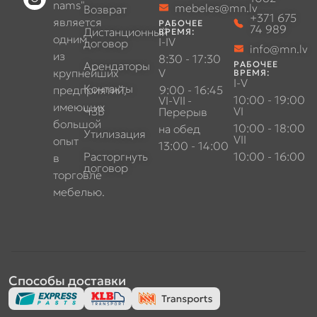
nams"
mebeles@mn.lv
Возврат
+371 675
является
РАБОЧЕЕ
74 989
Дистанционный
ВРЕМЯ:
одним
I-IV
договор
info@mn.lv
из
8:30 - 17:30
Арендаторы
РАБОЧЕЕ
крупнейших
V
ВРЕМЯ:
I-V
Контакты
предприятий,
9:00 - 16:45
10:00 - 19:00
VI-VII
-
имеющих
ЧЗВ
VI
Перерыв
большой
10:00 - 18:00
на обед
Утилизация
VII
опыт
13:00 - 14:00
Расторгнуть
10:00 - 16:00
в
договор
торговле
мебелью.
Способы доставки