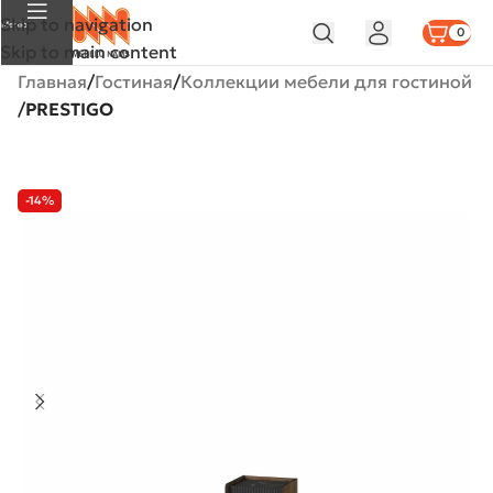
Skip to navigation
Меню
0
Skip to main content
Главная
Гостиная
Коллекции мебели для гостиной
PRESTIGO
-14%