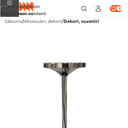
Skip to navigation
Izvēlne
0
Skip to main content
Sākums
Aksesuāri, dekori
Dekori, suvenīri