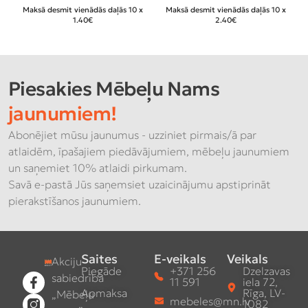
7
Maksā desmit vienādās daļās 10 x
Maksā desmit vienādās daļās 10 x
1.40€
2.40€
Piesakies Mēbeļu Nams
jaunumiem!
Abonējiet mūsu jaunumus - uzziniet pirmais/ā par
atlaidēm, īpašajiem piedāvājumiem, mēbeļu jaunumiem
un saņemiet 10% atlaidi pirkumam.
Savā e-pastā Jūs saņemsiet uzaicinājumu apstiprināt
pierakstīšanos jaunumiem.
Saites
E-veikals
Veikals
Akciju
Piegāde
+371 256
Dzelzavas
sabiedrība
11 591
iela 72,
Apmaksa
Rīga, LV-
„Mēbeļu
mebeles@mn.lv
1082