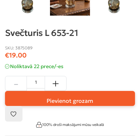
Svečturis L 653-21
SKU:
3875089
€
19.00
Noliktavā 22 prece/-es
Pievienot grozam
100% droši maksājumi mūsu veikalā