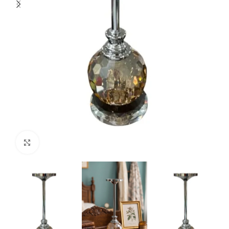
Klikšķiniet lai palielinātu