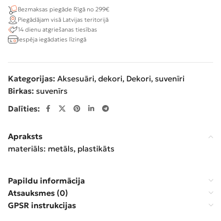
Bezmaksas piegāde Rīgā no 299€
Piegādājam visā Latvijas teritorijā
14 dienu atgriešanas tiesības
Iespēja iegādaties līzingā
Kategorijas:
Aksesuāri, dekori
,
Dekori, suvenīri
Birkas:
suvenīrs
Dalīties:
Apraksts
materiāls: metāls, plastikāts
Papildu informācija
Atsauksmes (0)
GPSR instrukcijas