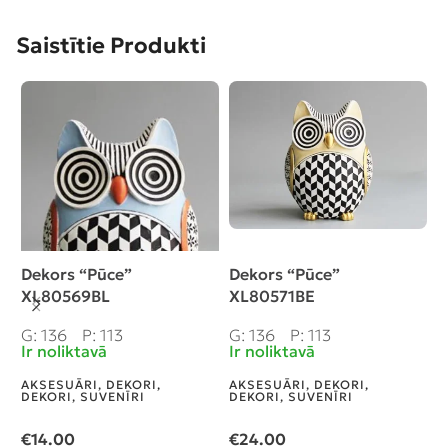
Saistītie Produkti
Dekors “Pūce”
Dekors “Pūce”
D
XL80569BL
XL80571BE
a
1
G: 136
P: 113
G: 136
P: 113
G
Ir noliktavā
Ir noliktavā
I
AKSESUĀRI, DEKORI
,
AKSESUĀRI, DEKORI
,
A
DEKORI, SUVENĪRI
DEKORI, SUVENĪRI
D
€
14.00
€
24.00
n