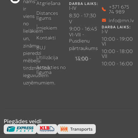
nams”
Atgriešana
DARBA LAIKS:
+371 675
I-IV
ir
74 989
Distances
8:30 - 17:30
viens
līgums
info@mn.lv
V
no
Īrniekiem
DARBA LAIKS:
9:00 - 16:45
lielākiem
I-V
-
VI-VII
Kontakti
un,
10:00 - 19:00
Pusdienu
VI
zināmu
BUJ
pārtraukums
10:00 - 18:00
pieredzi
VII
Utilizācija
13:00 - 14:00
mēbeļu
10:00 - 16:00
Atteikties no
tirdzniecībā,
līguma
ieguvušiem
uzņēmumiem.
Piegādes veidi