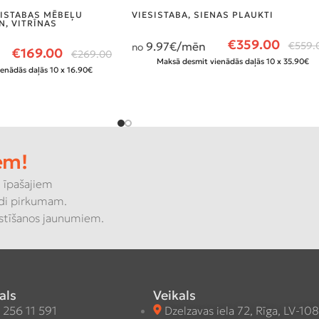
SISTABAS MĒBEĻU
VIESISTABA
,
SIENAS PLAUKTI
N
,
VITRĪNAS
€
359.00
9.97
€/mēn
€
559.
no
€
169.00
€
269.00
Maksā desmit vienādās daļās 10 x 35.90€
enādās daļās 10 x 16.90€
em!
 īpašajiem
di pirkumam.
kstīšanos jaunumiem.
als
Veikals
 256 11 591
Dzelzavas iela 72, Rīga, LV-10