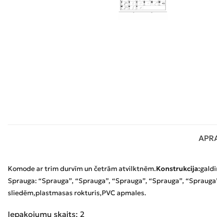
APR
Komode ar trim durvīm un četrām atvilktnēm.
Konstrukcija:
galdi
Sprauga: “Sprauga”, “Sprauga”, “Sprauga”, “Sprauga”, “Sprauga
sliedēm,
plastmasas rokturis,
PVC apmales.
Iepakojumu skaits: 2