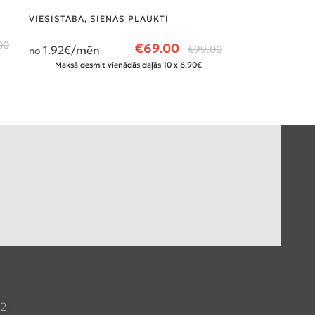
Ir noliktavā
VIESISTABA
,
SIENAS PLAUKTI
VIESISTABA
,
SI
00
€
69.00
1.92
€/mēn
€
99.00
no
6.36
€/mēn
no
Maksā desmit vienādās daļās 10 x 6.90€
Maksā desmit
82