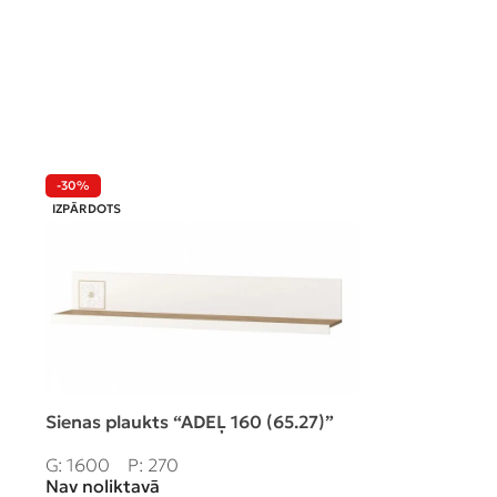
-30%
-40%
IZPĀRDOTS
Sienas plaukts “ADEĻ 160 (65.27)”
Sienas plauk
2DS”
G: 1600
P: 270
Nav noliktavā
G: 1610
P: 3