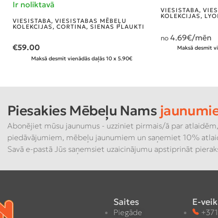
Ir noliktavā
VIESISTABA
,
VIE
KOLEKCIJAS
,
LYO
VIESISTABA
,
VIESISTABAS MĒBEĻU
KOLEKCIJAS
,
CORTINA
,
SIENAS PLAUKTI
4.69
€/mēn
no
€
59.00
Maksā desmit vi
Maksā desmit vienādās daļās 10 x 5.90€
Piesakies Mēbeļu Nams
jaunumi
Abonējiet mūsu jaunumus - uzziniet pirmais/ā par atlaidēm,
piedāvājumiem, mēbeļu jaunumiem un saņemiet 10% atlai
Savā e-pastā Jūs saņemsiet uzaicinājumu apstiprināt piera
Saites
E-veik
Piegāde
+371