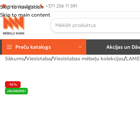
mebeles@mn.lv
+371 256 11 591
Skip to navigation
Skip to main content
Preču katalogs
Akcijas un Dā
Sākums
Viesistaba
Viesistabas mēbeļu kolekcijas
LAME
-14%
JAUNUMS!