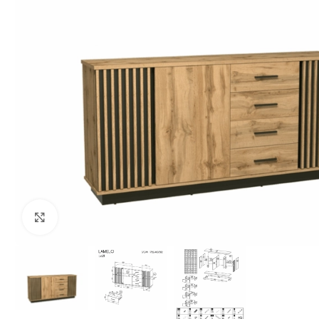
Klikšķiniet lai palielinātu