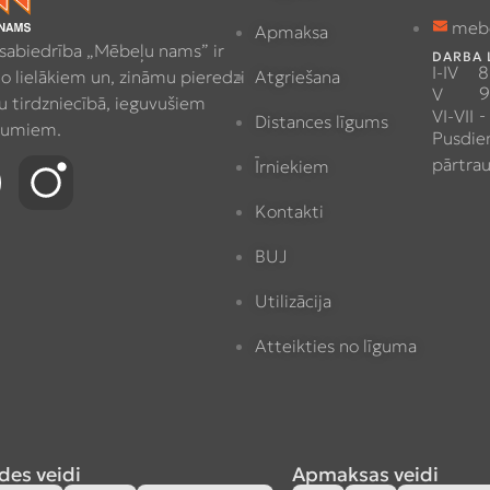
meb
Apmaksa
 sabiedrība „Mēbeļu nams” ir
DARBA 
I-IV
8
no lielākiem un, zināmu pieredzi
Atgriešana
9
V
 tirdzniecībā, ieguvušiem
-
VI-VII
Distances līgums
umiem.
Pusdie
pārtra
Īrniekiem
Kontakti
BUJ
Utilizācija
Atteikties no līguma
des veidi
Apmaksas veidi