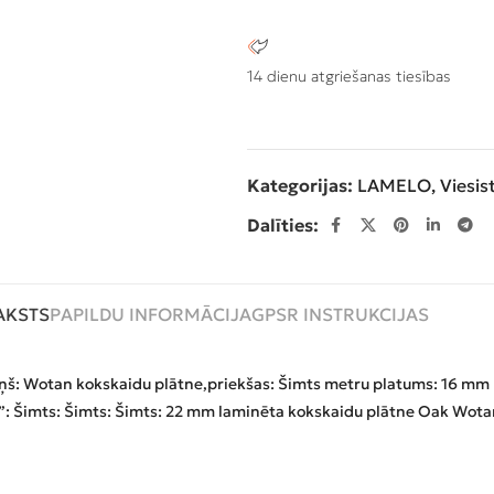
14 dienu atgriešanas tiesības
Kategorijas:
LAMELO
,
Viesis
Dalīties:
AKSTS
PAPILDU INFORMĀCIJA
GPSR INSTRUKCIJAS
ņš: Wotan kokskaidu plātne,
priekšas: Šimts metru platums: 16 mm
”: Šimts: Šimts: Šimts: 22 mm laminēta kokskaidu plātne Oak Wota