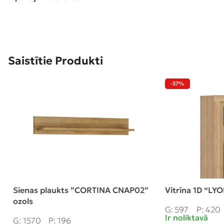
Saistītie Produkti
-37%
Sienas plaukts ”CORTINA CNAP02”
Vitrīna 1D “LY
ozols
G: 597
P: 420
Ir noliktavā
G: 1570
P: 196