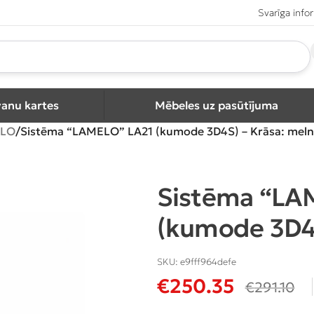
Svarīga info
vanu kartes
Mēbeles uz pasūtījuma
LO
Sistēma “LAMELO” LA21 (kumode 3D4S) – Krāsa: mel
Sistēma “LA
(kumode 3D4S
SKU:
e9fff964defe
€
250.35
€
291.10