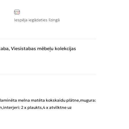
Iespēja iegādaties līzingā
taba
,
Viesistabas mēbeļu kolekcijas
 laminēta melna matēta kokskaidu plātne,
mugura:
n,
interjeri: 2 x plaukts,
4 x atvilktne uz