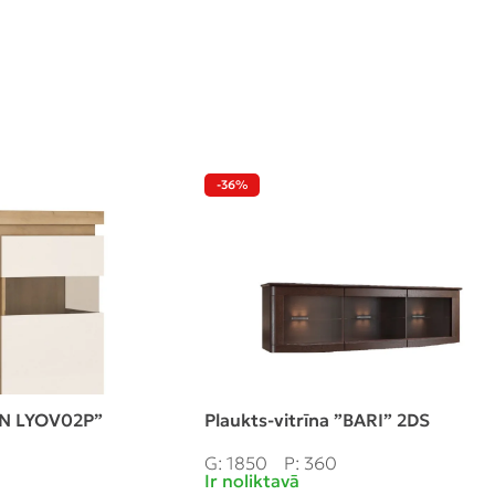
-36%
ON LYOV02P”
Plaukts-vitrīna ”BARI” 2DS
G: 1850
P: 360
Ir noliktavā