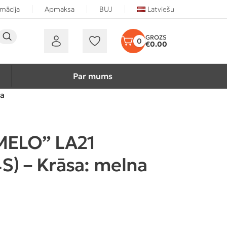
rmācija
Apmaksa
BUJ
Latviešu
0
€
0.00
Par mums
na
MELO” LA21
) – Krāsa: melna