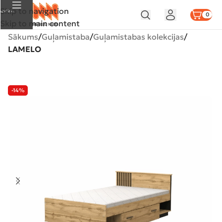
Skip to navigation
Izvēlne
0
Skip to main content
Sākums
Guļamistaba
Guļamistabas kolekcijas
LAMELO
-14%