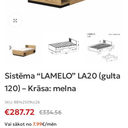
Klikšķiniet lai palielinātu
Sistēma “LAMELO” LA20 (gulta
120) – Krāsa: melna
SKU:
88142509cc26
€
287.72
€
334.56
Vai sākot no
7.99
€/mēn