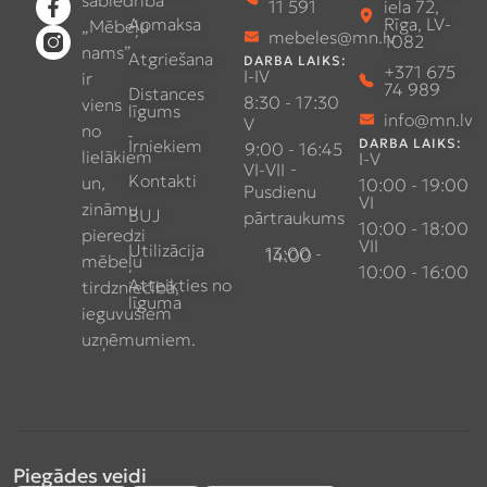
sabiedrība
11 591
iela 72,
Apmaksa
Rīga, LV-
„Mēbeļu
mebeles@mn.lv
1082
nams”
Atgriešana
DARBA LAIKS:
+371 675
I-IV
ir
74 989
Distances
8:30 - 17:30
viens
līgums
info@mn.lv
V
no
Īrniekiem
DARBA LAIKS:
9:00 - 16:45
lielākiem
I-V
-
VI-VII
Kontakti
un,
10:00 - 19:00
Pusdienu
VI
zināmu
BUJ
pārtraukums
10:00 - 18:00
pieredzi
VII
Utilizācija
13:00 - 14:00
mēbeļu
10:00 - 16:00
Atteikties no
tirdzniecībā,
līguma
ieguvušiem
uzņēmumiem.
Piegādes veidi