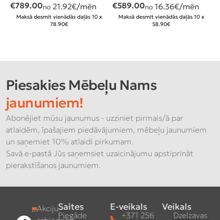
€
789.00
€
589.00
21.92
€/mēn
16.36
€/mēn
n
no
no
8
Maksā desmit vienādās daļās 10 x
Maksā desmit vienādās daļās 10 x
78.90€
58.90€
Piesakies Mēbeļu Nams
jaunumiem!
Abonējiet mūsu jaunumus - uzziniet pirmais/ā par
atlaidēm, īpašajiem piedāvājumiem, mēbeļu jaunumiem
un saņemiet 10% atlaidi pirkumam.
Savā e-pastā Jūs saņemsiet uzaicinājumu apstiprināt
pierakstīšanos jaunumiem.
Saites
E-veikals
Veikals
Akciju
Piegāde
+371 256
Dzelzavas