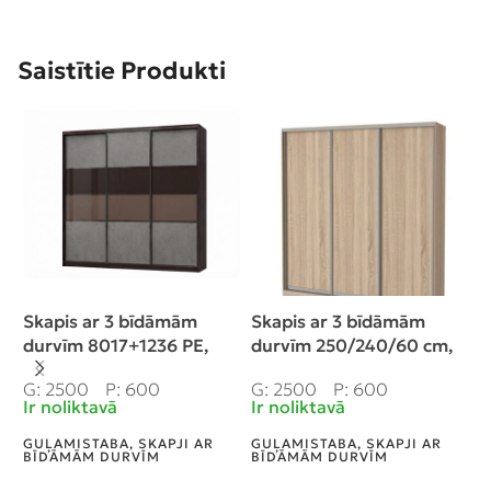
Saistītie Produkti
Skapis ar 3 bīdāmām
Skapis ar 3 bīdāmām
K
durvīm 8017+1236 PE,
durvīm 250/240/60 cm,
“
250/240/60 cm
krāsa: ”sonoma”, 2
G
G: 2500
P: 600
G: 2500
P: 600
atvilktnes
I
Ir noliktavā
Ir noliktavā
G
GUĻAMISTABA
,
SKAPJI AR
GUĻAMISTABA
,
SKAPJI AR
V
BĪDĀMĀM DURVĪM
BĪDĀMĀM DURVĪM