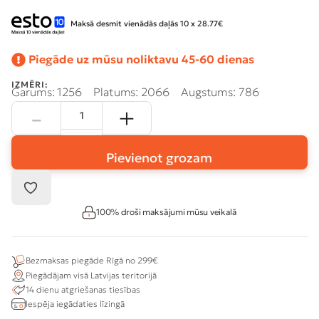
Maksā desmit vienādās daļās 10 x 28.77€
Piegāde uz mūsu noliktavu 45-60 dienas
IZMĒRI:
Garums: 1256
Platums: 2066
Augstums: 786
Pievienot grozam
100% droši maksājumi mūsu veikalā
Bezmaksas piegāde Rīgā no 299€
Piegādājam visā Latvijas teritorijā
14 dienu atgriešanas tiesības
Iespēja iegādaties līzingā