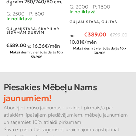
durvīm 250/240/60 cm,
G: 2000
P: 1600
G
krāsa: ”sonoma”, 2
Ir noliktavā
I
G: 2500
P: 600
atvilktnes
Ir noliktavā
GUĻAMISTABA
,
GULTAS
G
V
GUĻAMISTABA
,
SKAPJI AR
M
BĪDĀMĀM DURVĪM
K
€
389.00
€
799.00
no
10.81
€/mēn
€
589.00
16.36
€/mēn
no
n
Maksā desmit vienādās daļās 10 x
2
Maksā desmit vienādās daļās 10 x
38.90€
58.90€
Piesakies Mēbeļu Nams
jaunumiem!
Abonējiet mūsu jaunumus - uzziniet pirmais/ā par
atlaidēm, īpašajiem piedāvājumiem, mēbeļu jaunumiem
un saņemiet 10% atlaidi pirkumam.
Savā e-pastā Jūs saņemsiet uzaicinājumu apstiprināt