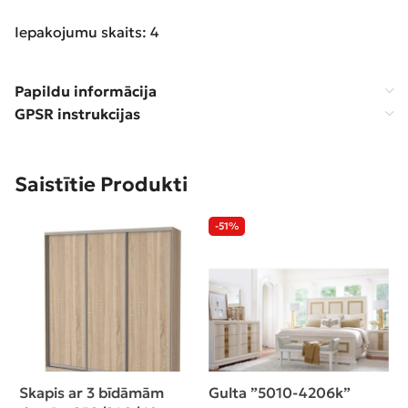
Iepakojumu skaits: 4
Papildu informācija
GPSR instrukcijas
Saistītie Produkti
-51%
Skapis ar 3 bīdāmām
Gulta ”5010-4206k”
K