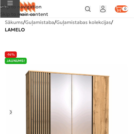
Skip to navigation
Izvēlne
0
Skip to main content
Sākums
Guļamistaba
Guļamistabas kolekcijas
LAMELO
-14%
JAUNUMS!