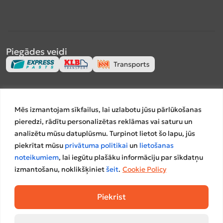
Piegādes veidi
Apmaksas veidi
Mēs izmantojam sīkfailus, lai uzlabotu jūsu pārlūkošanas
pieredzi, rādītu personalizētas reklāmas vai saturu un
analizētu mūsu datuplūsmu. Turpinot lietot šo lapu, jūs
piekrītat mūsu
privātuma politikai
un
lietošanas
Salīdzināšanas platformas
noteikumiem
, lai iegūtu plašāku informāciju par sīkdatņu
izmantošanu, noklikšķiniet
šeit
.
Cookie Policy
Piekrist