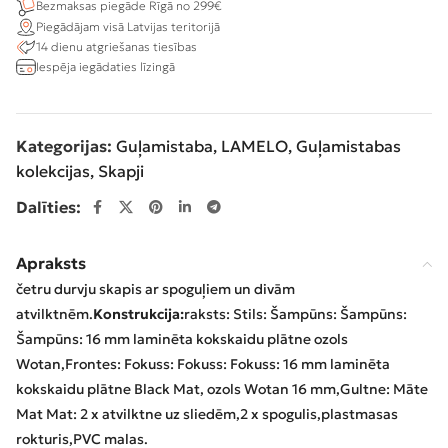
Bezmaksas piegāde Rīgā no 299€
Piegādājam visā Latvijas teritorijā
14 dienu atgriešanas tiesības
Iespēja iegādaties līzingā
Kategorijas:
Guļamistaba
,
LAMELO
,
Guļamistabas
kolekcijas
,
Skapji
Dalīties:
Apraksts
četru durvju skapis ar spoguļiem un divām
atvilktnēm.
Konstrukcija:
raksts: Stils: Šampūns: Šampūns:
Šampūns: 16 mm laminēta kokskaidu plātne ozols
Wotan,
Frontes: Fokuss: Fokuss: Fokuss: 16 mm laminēta
kokskaidu plātne Black Mat, ozols Wotan 16 mm,
Gultne: Māte
Mat Mat: 2 x atvilktne uz sliedēm,
2 x spogulis,
plastmasas
rokturis,
PVC malas.