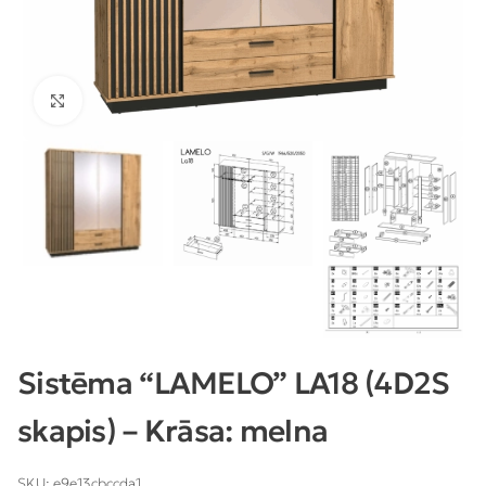
Klikšķiniet lai palielinātu
Sistēma “LAMELO” LA18 (4D2S
skapis) – Krāsa: melna
SKU:
e9e13cbccda1