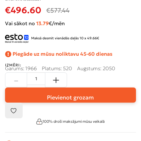
€
496.60
€
577.44
Vai sākot no
13.79
€/mēn
Maksā desmit vienādās daļās 10 x 49.66€
Piegāde uz mūsu noliktavu 45-60 dienas
IZMĒRI:
Garums: 1966
Platums: 520
Augstums: 2050
Pievienot grozam
100% droši maksājumi mūsu veikalā