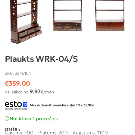
Plaukts WRK-04/S
SKU:
3546104
€
359.00
9.97
Vai sākot no
€/mēn
Maksā desmit vienādās daļās 10 x 35.90€
Noliktavā 1 prece/-es
IZMĒRI:
Garums: 700
Platums: 200
Augstums: 1100