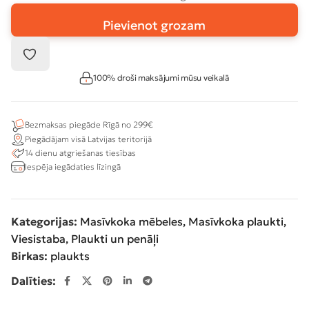
Pievienot grozam
100% droši maksājumi mūsu veikalā
Bezmaksas piegāde Rīgā no 299€
Piegādājam visā Latvijas teritorijā
14 dienu atgriešanas tiesības
Iespēja iegādaties līzingā
Kategorijas:
Masīvkoka mēbeles
,
Masīvkoka plaukti
,
Viesistaba
,
Plaukti un penāļi
Birkas:
plaukts
Dalīties: