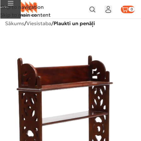
Skip to navigation
Izvēlne
0
Skip to main content
Sākums
Viesistaba
Plaukti un penāļi