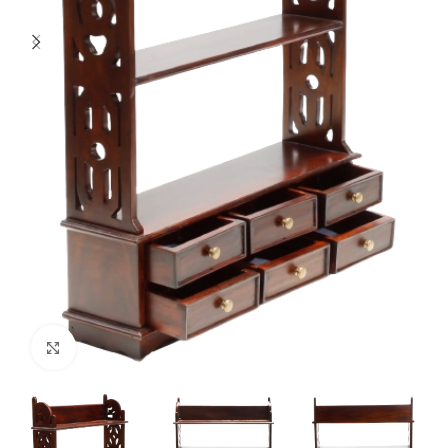
Klikšķiniet lai palielinātu