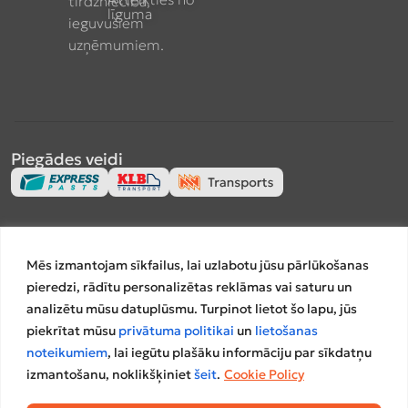
tirdzniecībā,
līguma
ieguvušiem
uzņēmumiem.
Piegādes veidi
Apmaksas veidi
Mēs izmantojam sīkfailus, lai uzlabotu jūsu pārlūkošanas
pieredzi, rādītu personalizētas reklāmas vai saturu un
analizētu mūsu datuplūsmu. Turpinot lietot šo lapu, jūs
piekrītat mūsu
privātuma politikai
un
lietošanas
Salīdzināšanas platformas
noteikumiem
, lai iegūtu plašāku informāciju par sīkdatņu
izmantošanu, noklikšķiniet
šeit
.
Cookie Policy