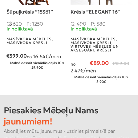
Šūpuļkrēsls ”15361”
Krēsls ”ELEGANT 16”
K
G: 620
P: 1250
G: 490
P: 580
G
Ir noliktavā
Ir noliktavā
N
MASĪVKOKA MĒBELES
,
MASĪVKOKA MĒBELES
,
M
MASĪVKOKA KRĒSLI
MASĪVKOKA KRĒSLI
,
M
VIRTUVES MĒBELES UN
V
AKSESUĀRI
,
KRĒSLI
A
€
599.00
16.64
€/mēn
no
€
89.00
Maksā desmit vienādās daļās 10 x
€
129.00
no
n
59.90€
2.47
€/mēn
3
Maksā desmit vienādās daļās 10 x
8.90€
Piesakies Mēbeļu Nams
jaunumiem!
Abonējiet mūsu jaunumus - uzziniet pirmais/ā par