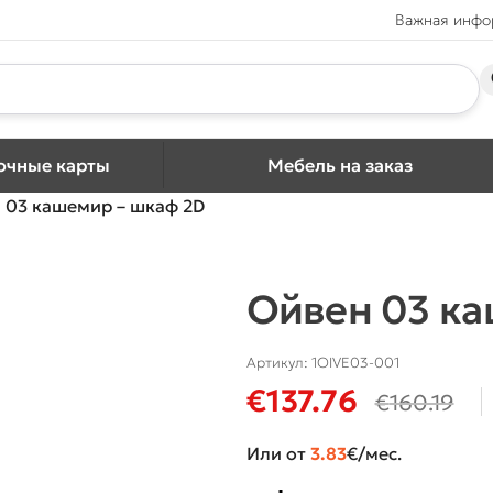
Важная инф
очные карты
Мебель на заказ
 03 кашемир – шкаф 2D
Ойвен 03 ка
Артикул:
1OIVE03-001
€
137.76
€
160.19
Или от
3.83
€/мес.