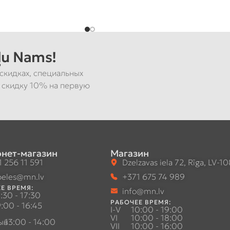
u Nams!
скидках, специальных
 скидку 10% на первую
нет-магазин
Магазин
 256 11 591
Dzelzavas iela 72, Rīga, LV-1
eles@mn.lv
+371 675 74 989
Е ВРЕМЯ:
info@mn.lv
:30 - 17:30
РАБОЧЕЕ ВРЕМЯ:
:00 - 16:45
I-V
10:00 - 19:00
VI
10:00 - 18:00
ыв
13:00 - 14:00
VII
10:00 - 16:00