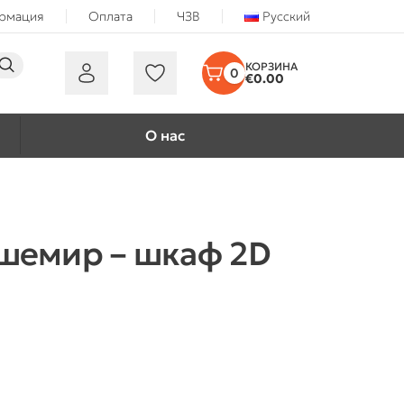
ормация
Оплата
ЧЗВ
Русский
0
€
0.00
О нас
шемир – шкаф 2D