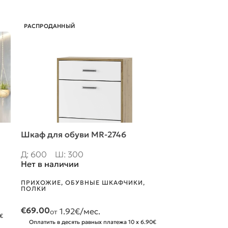
РАСПРОДАННЫЙ
Шкаф для обуви MR-2746
Шкафчик для
artisan/antra
Д: 600
Ш: 300
Нет в наличии
Д: 600
Ш: 
В наличии
ПРИХОЖИЕ
,
ОБУВНЫЕ ШКАФЧИКИ,
ПОЛКИ
ПРИХОЖИЕ
,
О
ПОЛКИ
€
69.00
1.92
€/мес.
от
0€
€
79.00
2.19
от
Оплатить в десять равных платежа 10 x 6.90€