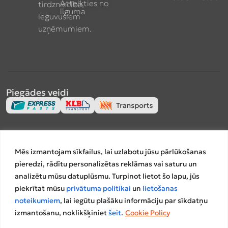
Atteikties no
tirdzniecībā,
līguma
ieguvušiem
uzņēmumiem.
Piegādes veidi
Apmaksas veidi
Mēs izmantojam sīkfailus, lai uzlabotu jūsu pārlūkošanas
pieredzi, rādītu personalizētas reklāmas vai saturu un
analizētu mūsu datuplūsmu. Turpinot lietot šo lapu, jūs
piekrītat mūsu
privātuma politikai
un
lietošanas
Salīdzināšanas platformas
noteikumiem
, lai iegūtu plašāku informāciju par sīkdatņu
izmantošanu, noklikšķiniet
šeit
.
Cookie Policy