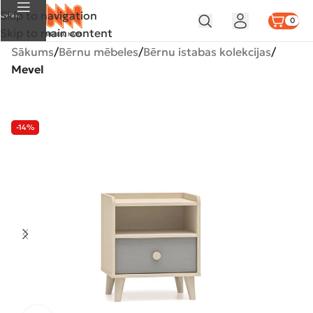
Skip to navigation
Izvēlne
0
Skip to main content
Sākums
Bērnu mēbeles
Bērnu istabas kolekcijas
Mevel
-14%