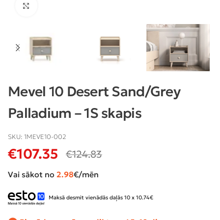
Klikšķiniet lai palielinātu
Mevel 10 Desert Sand/Grey
Palladium – 1S skapis
SKU:
1MEVE10-002
€
107.35
€
124.83
Vai sākot no
2.98
€/mēn
Maksā desmit vienādās daļās 10 x 10.74€