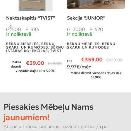
Naktsskapītis “TVIST”
Sekcija “JUNIOR”
I
R
G: 500
P: 383
G: 3000
P: 520
Ir noliktavā
Ir noliktavā
G
N
BĒRNU MĒBELES
,
BĒRNU
BĒRNU MĒBELES
,
BĒRNU
SKAPJI UN KUMODES
,
BĒRNU
SKAPJI UN KUMODES
ISTABAS KOLEKCIJAS
,
TVIST
M
M
€
359.00
B
€
459.00
no
€
39.00
Maksā
€
49.00
9.97
€/mēn
desmit
€
vienādās daļās 10 x 3.90€
Maksā desmit vienādās daļās 10 x
35.90€
Piesakies Mēbeļu Nams
jaunumiem!
Abonējiet mūsu jaunumus - uzziniet pirmais/ā par