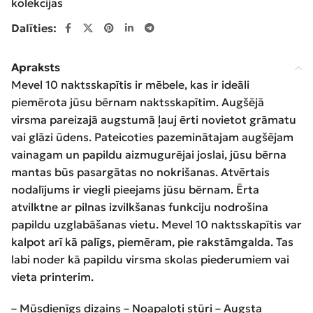
kolekcijas
Dalīties:
Apraksts
Mevel 10 naktsskapītis ir mēbele, kas ir ideāli
piemērota jūsu bērnam naktsskapītim. Augšējā
virsma pareizajā augstumā ļauj ērti novietot grāmatu
vai glāzi ūdens. Pateicoties pazeminātajam augšējam
vainagam un papildu aizmugurējai joslai, jūsu bērna
mantas būs pasargātas no nokrišanas. Atvērtais
nodalījums ir viegli pieejams jūsu bērnam. Ērta
atvilktne ar pilnas izvilkšanas funkciju nodrošina
papildu uzglabāšanas vietu. Mevel 10 naktsskapītis var
kalpot arī kā palīgs, piemēram, pie rakstāmgalda. Tas
labi noder kā papildu virsma skolas piederumiem vai
vieta printerim.
– Mūsdienīgs dizains – Noapaļoti stūri – Augsta