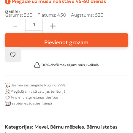
Piegāde uz mūsu noliktavu 45-60 dienas
IZMĒRI:
Garums: 360
Platums: 450
Augstums: 520
Pievienot grozam
100% droši maksājumi mūsu veikalā
Bezmaksas piegāde Rīgā no 299€
Piegādājam visā Latvijas teritorijā
14 dienu atgriešanas tiesības
Iespēja iegādaties līzingā
Kategorijas:
Mevel
,
Bērnu mēbeles
,
Bērnu istabas