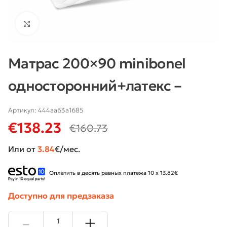
Нажмите, чтобы увеличить
Матрас 200×90 minibonel
односторонний+латекс –
Артикул:
444aa63a1685
€
138.23
€
160.73
Или от
3.84
€/мес.
Оплатить в десять равных платежа 10 x 13.82€
Доступно для предзаказа