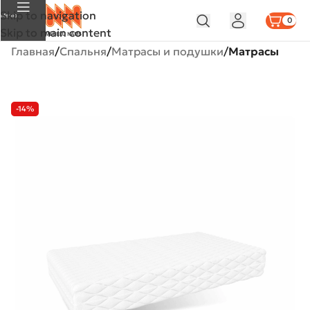
Skip to navigation
Меню
0
Skip to main content
Главная
Спальня
Матрасы и подушки
Матрасы
-14%