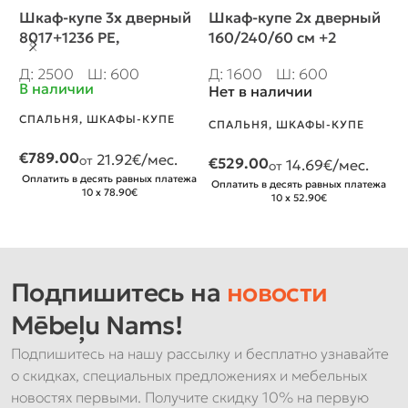
Шкаф-купе 3х дверный
Шкаф-купе 2х дверный
Ш
8017+1236 PE,
160/240/60 см +2
Ш
250/240/60 cm
ящика, профиль
Д
Д: 2500
Ш: 600
Д: 1600
Ш: 600
Бавария
В наличии
Н
Нет в наличии
СПАЛЬНЯ
,
ШКАФЫ-КУПЕ
С
СПАЛЬНЯ
,
ШКАФЫ-КУПЕ
€
789.00
21.92
€/мес.
от
€
529.00
14.69
€/мес.
о
от
Оплатить в десять равных платежа
1
Оплатить в десять равных платежа
10 x 78.90€
10 x 52.90€
О
Подпишитесь на
новости
Mēbeļu Nams!
Подпишитесь на нашу рассылку и бесплатно узнавайте
о скидках, специальных предложениях и мебельных
новостях первыми. Получите скидку 10% на первую