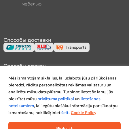
мебелью.
Способы доставки
Способы оплаты
Mēs izmantojam sīkfailus, lai uzlabotu jūsu pārlūkošanas
pieredzi, rādītu personalizētas reklāmas vai saturu un
analizētu mūsu datuplūsmu. Turpinot lietot šo lapu, jūs
piekrītat mūsu
privātuma politikai
un
lietošanas
Платформы сравнения
noteikumiem
, lai iegūtu plašāku informāciju par sīkdatņu
izmantošanu, noklikšķiniet
šeit
.
Cookie Policy
Piekrist