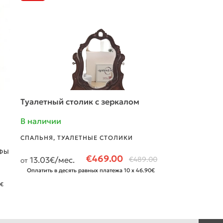
Туалетный столик с зеркалом
Подушка AIR
В наличии
Д: 640
Ш: 
В наличии
СПАЛЬНЯ
,
ТУАЛЕТНЫЕ СТОЛИКИ
СПАЛЬНЯ
,
МАТ
ФЫ
НАМАТРАСНИК
€
469.00
13.03
€/мес.
€
489.00
от
Оплатить в десять равных платежа 10 x 46.90€
Оплатить в десят
платежа 10 x 
0€