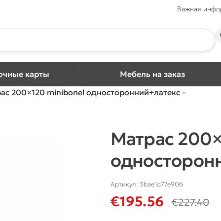
Важная инф
очные карты
Мебель на заказ
ас 200×120 minibonel односторонний+латекс –
Матрас 200×
односторонн
Артикул:
3bae1d77e906
€
195.56
€
227.40