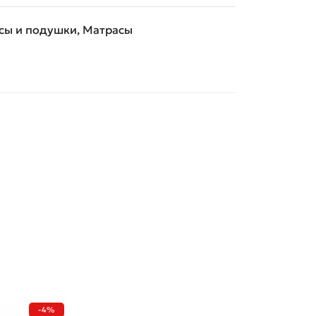
сы и подушки
,
Матрасы
-4%
-29%