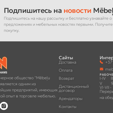
Подпишитесь на
новости
Mēbeļ
Подпишитесь на нашу рассылку и бесплатно узнавайте о 
предложениях и мебельных новостях первыми. Получите
покупку.
Сайты
Интер
Доставка
+371
meb
Оплата
РАБОЧЕ
нерное общество "Mēbeļu
Возврат
I-IV
8
V
9
 является одним из
Дистанционный
VI-VII
-
ейших предприятий, имеющих
договор
Перер
ой опыт в торговле мебелью.
на обе
Арендаторы
Контакты