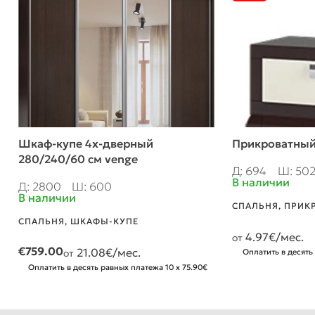
Шкаф-купе 4х-дверный
Прикроватный
280/240/60 см venge
Д: 694
Ш: 50
В наличии
Д: 2800
Ш: 600
В наличии
СПАЛЬНЯ
,
ПРИК
СПАЛЬНЯ
,
ШКАФЫ-КУПЕ
4.97
€/мес.
от
€
759.00
21.08
€/мес.
от
Оплатить в десять
Оплатить в десять равных платежа 10 x 75.90€