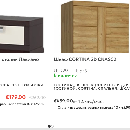
 столик Лавиано
Шкаф CORTINA 2D CNAS02
2
Д: 929
Ш: 579
В наличии
РОВАТНЫЕ ТУМБОЧКИ
ГОСТИНАЯ
,
КОЛЛЕКЦИИ МЕБЕЛИ ДЛЯ
ГОСТИНОЙ
,
CORTINA
,
СПАЛЬНЯ
,
ШКА
€
179.00
€
269.00
€
459.00
12.75
€/мес.
от
 равных платежа 10 x 17.90€
Оплатить в десять равных платежа 10 x 45.9