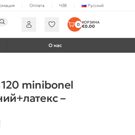
ормация
Оплата
ЧЗВ
Русский
0
€
0.00
О нас
120 minibonel
ий+латекс –