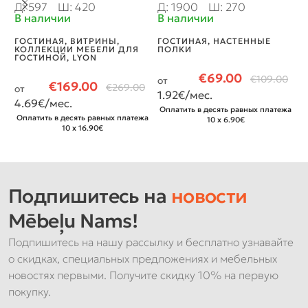
Д: 597
Ш: 420
Д: 1900
Ш: 270
В наличии
В наличии
Д
В
ГОСТИНАЯ
,
ВИТРИНЫ
,
ГОСТИНАЯ
,
НАСТЕННЫЕ
КОЛЛЕКЦИИ МЕБЕЛИ ДЛЯ
ПОЛКИ
Г
ГОСТИНОЙ
,
LYON
М
C
€
69.00
€
109.00
от
Т
€
169.00
€
269.00
от
1.92
€/мес.
4.69
€/мес.
€
Оплатить в десять равных платежа
Оплатить в десять равных платежа
10 x 6.90€
О
10 x 16.90€
Подпишитесь на
новости
Mēbeļu Nams!
Подпишитесь на нашу рассылку и бесплатно узнавайте
о скидках, специальных предложениях и мебельных
новостях первыми. Получите скидку 10% на первую
покупку.