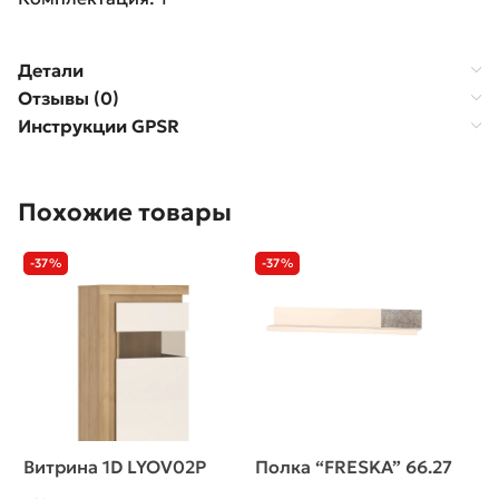
Детали
Отзывы (0)
Инструкции GPSR
Похожие товары
-37%
-37%
Витрина 1D LYOV02P
Полка “FRESKA” 66.27
Т
C