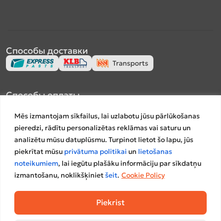
Способы доставки
Способы оплаты
Mēs izmantojam sīkfailus, lai uzlabotu jūsu pārlūkošanas
pieredzi, rādītu personalizētas reklāmas vai saturu un
analizētu mūsu datuplūsmu. Turpinot lietot šo lapu, jūs
piekrītat mūsu
privātuma politikai
un
lietošanas
Платформы сравнения
noteikumiem
, lai iegūtu plašāku informāciju par sīkdatņu
izmantošanu, noklikšķiniet
šeit
.
Cookie Policy
Piekrist