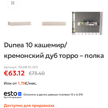
Нажмите, чтобы увеличить
Dunea 10 кашемир/
кремонский дуб торро – полка
Артикул:
1DUNE10-001
€
63.12
€
73.40
Или от
1.75
€/мес.
Оплатить в десять равных платежа 10 x 6.31€
Доступно для предзаказа