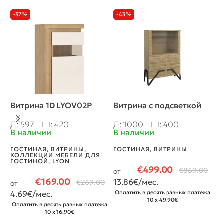
-37%
-43%
Витрина 1D LYOV02P
Витрина с подсветкой
В
Д: 597
Ш: 420
Д: 1000
Ш: 400
Д
В наличии
В наличии
В
ГОСТИНАЯ
,
ВИТРИНЫ
,
ГОСТИНАЯ
,
ВИТРИНЫ
Г
КОЛЛЕКЦИИ МЕБЕЛИ ДЛЯ
ГОСТИНОЙ
,
LYON
€
499.00
€
869.00
от
о
€
169.00
13.86
€/мес.
3
€
269.00
от
4.69
€/мес.
Оплатить в десять равных платежа
О
10 x 49.90€
Оплатить в десять равных платежа
10 x 16.90€