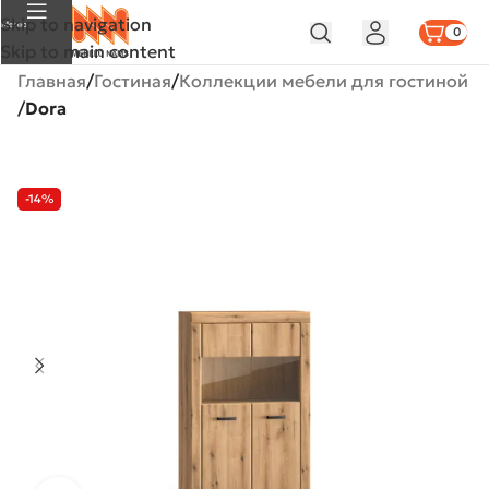
Skip to navigation
Меню
0
Skip to main content
Главная
Гостиная
Коллекции мебели для гостиной
Dora
-14%