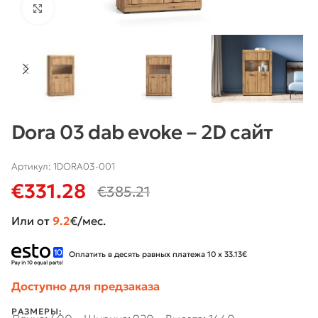
Нажмите, чтобы увеличить
Dora 03 dab evoke – 2D сайт
Артикул:
1DORA03-001
€
331.28
€
385.21
Или от
9.2
€/мес.
Оплатить в десять равных платежа 10 x 33.13€
Доступно для предзаказа
РАЗМЕРЫ: