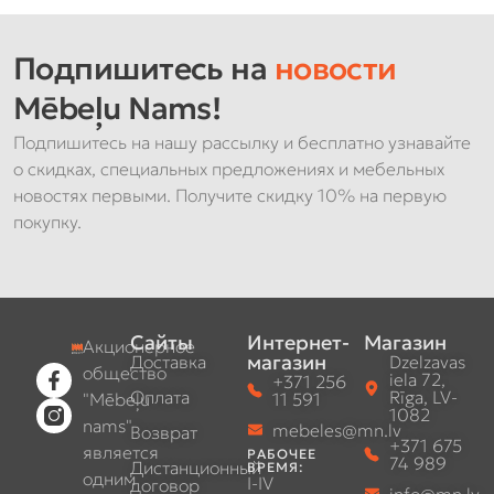
Подпишитесь на
новости
Mēbeļu Nams!
Подпишитесь на нашу рассылку и бесплатно узнавайте
о скидках, специальных предложениях и мебельных
новостях первыми. Получите скидку 10% на первую
покупку.
Сайты
Интернет-
Магазин
Акционерное
магазин
Доставка
Dzelzavas
общество
iela 72,
+371 256
Оплата
Rīga, LV-
"Mēbeļu
11 591
1082
nams"
mebeles@mn.lv
Возврат
+371 675
является
РАБОЧЕЕ
74 989
Дистанционный
ВРЕМЯ:
одним
I-IV
договор