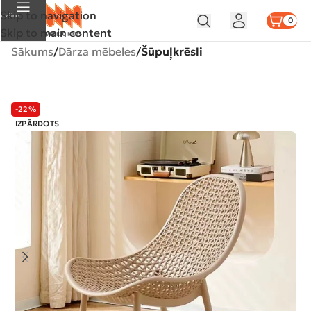
Skip to navigation
Izvēlne
0
Skip to main content
Sākums
Dārza mēbeles
Šūpuļkrēsli
-22%
IZPĀRDOTS