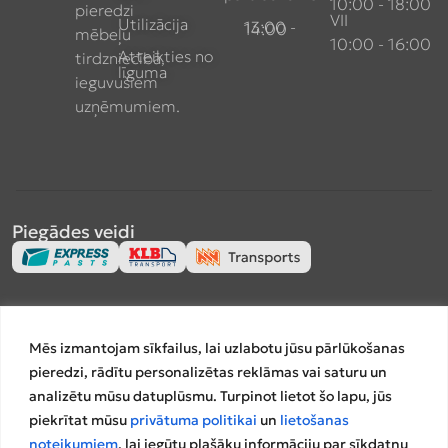
10:00 - 18:00
pieredzi
VII
Utilizācija
13:00 - 14:00
mēbeļu
10:00 - 16:00
Atteikties no
tirdzniecībā,
līguma
ieguvušiem
uzņēmumiem.
Piegādes veidi
Apmaksas veidi
Mēs izmantojam sīkfailus, lai uzlabotu jūsu pārlūkošanas
pieredzi, rādītu personalizētas reklāmas vai saturu un
analizētu mūsu datuplūsmu. Turpinot lietot šo lapu, jūs
piekrītat mūsu
privātuma politikai
un
lietošanas
Salīdzināšanas platformas
noteikumiem
, lai iegūtu plašāku informāciju par sīkdatņu