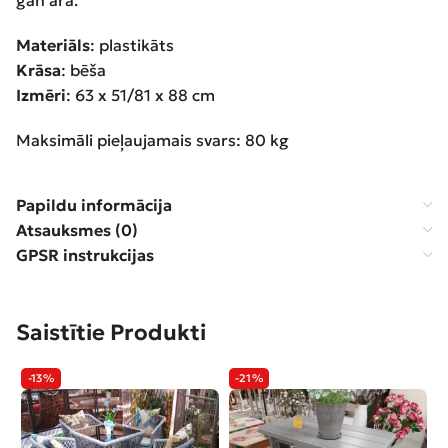
gan ārā.
Materiāls
: plastikāts
Krāsa
: bēša
Izmēri
: 63 x 51/81 x 88 cm
Maksimāli pieļaujamais svars: 80 kg
Papildu informācija
Atsauksmes (0)
GPSR instrukcijas
Saistītie Produkti
-13%
-21%