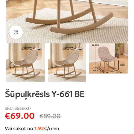
Klikšķiniet lai palielinātu
Šūpuļkrēsls Y-661 BE
SKU:
3836037
€
69.00
€
89.00
Vai sākot no
1.92
€/mēn