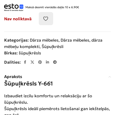
Maksā desmit vienādās daļās 10 x 6.90€
Nav noliktavā
Kategorijas:
Dārza mēbeles
,
Dārza mēbeles, dārza
mēbeļu komplekti
,
Šūpuļkrēsli
Birkas:
šūpuļkrēsls
Dalīties:
Apraksts
Šūpuļkrēsls Y-661
Izbaudiet izcilu komfortu un relaksāciju ar šo
šūpuļkrēslu.
Šūpuļkrēsls ideāli piemērots lietošanai gan iekštelpās,