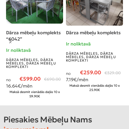
Dārza mēbeļu komplekts
Dārza mēbeļu komplekts
D
“6042”
Ir noliktavā
G
I
Ir noliktavā
DĀRZA MĒBELES
,
DĀRZA
MĒBELES, DĀRZA MĒBEĻU
D
DĀRZA MĒBELES
,
DĀRZA
KOMPLEKTI
D
MĒBELES, DĀRZA MĒBEĻU
KOMPLEKTI
€
259.00
€
329.00
no
€
€
599.00
€
690.00
7.19
€/mēn
no
16.64
€/mēn
Maksā desmit vienādās daļās 10 x
25.90€
Maksā desmit vienādās daļās 10 x
59.90€
Piesakies Mēbeļu Nams