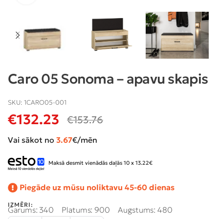
Caro 05 Sonoma – apavu skapis
SKU:
1CARO05-001
€
132.23
€
153.76
Vai sākot no
3.67
€/mēn
Maksā desmit vienādās daļās 10 x 13.22€
Piegāde uz mūsu noliktavu 45-60 dienas
IZMĒRI:
Garums: 340
Platums: 900
Augstums: 480