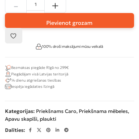
Pievienot grozam
100% droši maksājumi mūsu veikalā
Bezmaksas piegāde Rīgā no 299€
Piegādājam visā Latvijas teritorijā
14 dienu atgriešanas tiesības
Iespēja iegādaties līzingā
Kategorijas:
Priekšnams Caro
,
Priekšnama mēbeles
,
Apavu skapīši, plaukti
Dalīties: