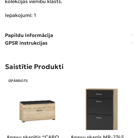
kolekcijas vienību klāsts.
Iepakojumi: 1
Papildu informācija
GPSR instrukcijas
Saistītie Produkti
IZPĀRDOTS
Apavu skapītis “CARO
Apavu skapis MR-2745
P