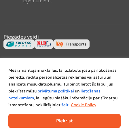
uzņēmumiem.
Piegādes veidi
Apmaksas veidi
Mēs izmantojam sīkfailus, lai uzlabotu jūsu pārlūkošanas
pieredzi, rādītu personalizētas reklāmas vai saturu un
analizētu mūsu datuplūsmu. Turpinot lietot šo lapu, jūs
piekrītat mūsu
privātuma politikai
un
lietošanas
Salīdzināšanas platformas
noteikumiem
, lai iegūtu plašāku informāciju par sīkdatņu
izmantošanu, noklikšķiniet
šeit
.
Cookie Policy
Piekrist