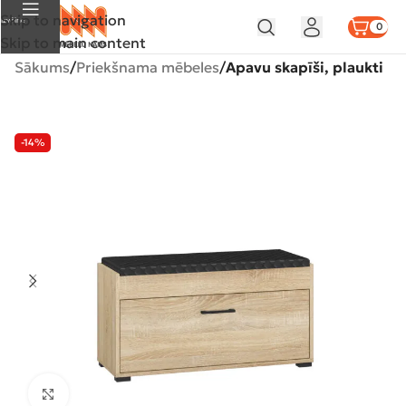
Skip to navigation
Izvēlne
0
Skip to main content
Sākums
Priekšnama mēbeles
Apavu skapīši, plaukti
-14%
Klikšķiniet lai palielinātu