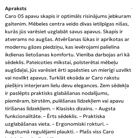
Apraksts
Caro 05 apavu skapis ir optimāls risinājums jebkuram
gaitenim. Mēbeles centra veido divas ietilpīgas nišas,
kurās jūs varēsiet uzglabāt savus apavus. Skapis ir
atverams no augšas. Atvēršanas lūkas ir aprīkotas ar
modernu gāzes piedziņu, kas ievērojami palielina
ikdienas lietošanas komfortu. Vienība darbojas arī kā
sēdeklis. Pateicoties mīkstai, polsterētai mēbeļu
augšdaļai, jūs varēsiet ērti apsēsties un mierīgi uzvilkt
vai novilkt apavus. Turklāt ekoāda ar Caro rakstu
piešķirs interjeram lielu devu elegances. Zem sēdekļa
ir paslēpts praktisks glabāšanas nodalījums,
piemēram, birstēm, pulēšanas līdzekļiem vai apavu
tīrīšanas līdzekļiem. – Klasisks dizains. – Augsta
funkcionalitāte. – Ērts sēdeklis. – Praktiska
uzglabāšanas vieta. – Ergonomiski rokturi. –
Augstumā regulējami plaukti. – Plašs viss Caro