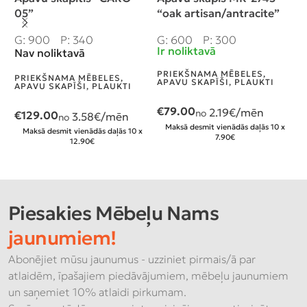
05”
“oak artisan/antracite”
“
G: 900
P: 340
G: 600
P: 300
G
Ir noliktavā
I
Nav noliktavā
PRIEKŠNAMA MĒBELES
,
P
PRIEKŠNAMA MĒBELES
,
APAVU SKAPĪŠI, PLAUKTI
P
APAVU SKAPĪŠI, PLAUKTI
€
79.00
€
2.19
€/mēn
no
€
129.00
3.58
€/mēn
no
Maksā desmit vienādās daļās 10 x
Maksā desmit vienādās daļās 10 x
7.90€
12.90€
Piesakies Mēbeļu Nams
jaunumiem!
Abonējiet mūsu jaunumus - uzziniet pirmais/ā par
atlaidēm, īpašajiem piedāvājumiem, mēbeļu jaunumiem
un saņemiet 10% atlaidi pirkumam.