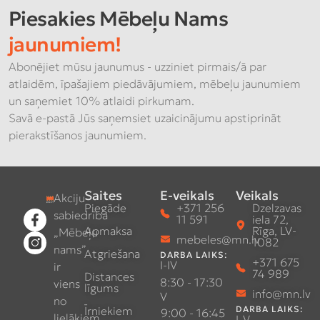
Piesakies Mēbeļu Nams
jaunumiem!
Abonējiet mūsu jaunumus - uzziniet pirmais/ā par
atlaidēm, īpašajiem piedāvājumiem, mēbeļu jaunumiem
un saņemiet 10% atlaidi pirkumam.
Savā e-pastā Jūs saņemsiet uzaicinājumu apstiprināt
pierakstīšanos jaunumiem.
Saites
E-veikals
Veikals
Akciju
Piegāde
+371 256
Dzelzavas
sabiedrība
11 591
iela 72,
Apmaksa
Rīga, LV-
„Mēbeļu
mebeles@mn.lv
1082
nams”
Atgriešana
DARBA LAIKS:
+371 675
I-IV
ir
74 989
Distances
8:30 - 17:30
viens
līgums
info@mn.lv
V
no
Īrniekiem
DARBA LAIKS:
9:00 - 16:45
lielākiem
I-V