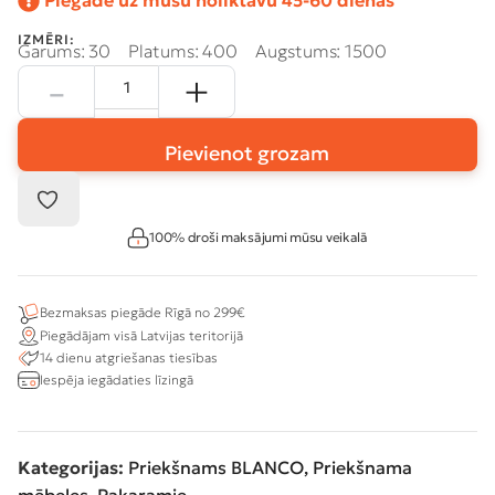
Piegāde uz mūsu noliktavu 45-60 dienas
IZMĒRI:
Garums: 30
Platums: 400
Augstums: 1500
Pievienot grozam
100% droši maksājumi mūsu veikalā
Bezmaksas piegāde Rīgā no 299€
Piegādājam visā Latvijas teritorijā
14 dienu atgriešanas tiesības
Iespēja iegādaties līzingā
Kategorijas:
Priekšnams BLANCO
,
Priekšnama