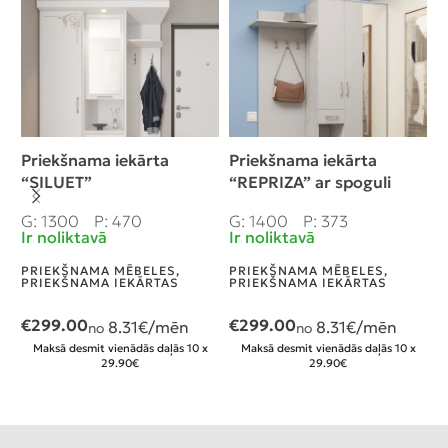
Priekšnama iekārta
Priekšnama iekārta
P
“SILUET”
“REPRIZA” ar spoguli
G
I
G: 1300
P: 470
G: 1400
P: 373
Ir noliktavā
Ir noliktavā
P
P
PRIEKŠNAMA MĒBELES
,
PRIEKŠNAMA MĒBELES
,
PRIEKŠNAMA IEKĀRTAS
PRIEKŠNAMA IEKĀRTAS
€
€
299.00
€
299.00
8.31
€/mēn
8.31
€/mēn
no
no
Maksā desmit vienādās daļās 10 x
Maksā desmit vienādās daļās 10 x
29.90€
29.90€