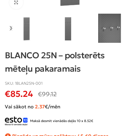
Klikšķiniet lai palielinātu
BLANCO 25N – polsterēts
mēteļu pakaramais
SKU:
1BLAN25N-001
€
85.24
€
99.12
Vai sākot no
2.37
€/mēn
Maksā desmit vienādās daļās 10 x 8.52€