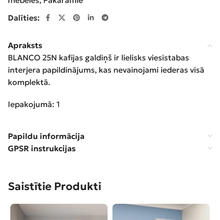
mēbeles
,
Pakaramie
Dalīties:
Apraksts
BLANCO 25N kafijas galdiņš ir lielisks viesistabas
interjera papildinājums, kas nevainojami iederas visā
komplektā.
Iepakojumā: 1
Papildu informācija
GPSR instrukcijas
Saistītie Produkti