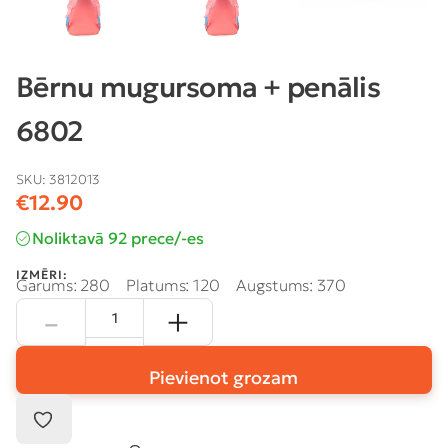
Bērnu mugursoma + penālis
6802
SKU:
3812013
€
12.90
Noliktavā 92 prece/-es
IZMĒRI:
Garums: 280
Platums: 120
Augstums: 370
Pievienot grozam