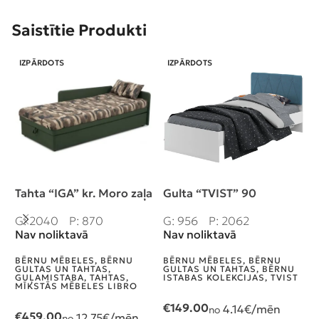
Saistītie Produkti
IZPĀRDOTS
IZPĀRDOTS
Tahta “IGA” kr. Moro zaļa
Gulta “TVIST” 90
K
G: 2040
P: 870
G: 956
P: 2062
G
I
Nav noliktavā
Nav noliktavā
B
BĒRNU MĒBELES
,
BĒRNU
BĒRNU MĒBELES
,
BĒRNU
S
GULTAS UN TAHTAS
,
GULTAS UN TAHTAS
,
BĒRNU
I
GUĻAMISTABA
,
TAHTAS
,
ISTABAS KOLEKCIJAS
,
TVIST
G
MĪKSTĀS MĒBELES LIBRO
V
€
149.00
4.14
€/mēn
no
€
459.00
12.75
€/mēn
no