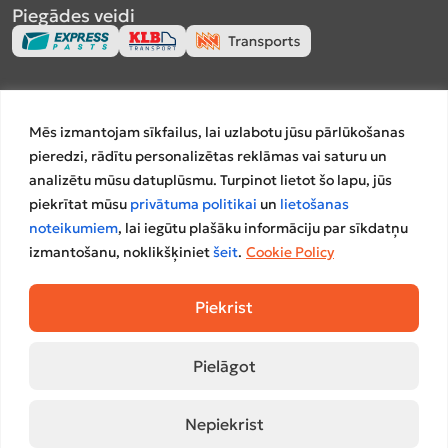
Piegādes veidi
Apmaksas veidi
Mēs izmantojam sīkfailus, lai uzlabotu jūsu pārlūkošanas
pieredzi, rādītu personalizētas reklāmas vai saturu un
analizētu mūsu datuplūsmu. Turpinot lietot šo lapu, jūs
piekrītat mūsu
privātuma politikai
un
lietošanas
Salīdzināšanas platformas
noteikumiem
, lai iegūtu plašāku informāciju par sīkdatņu
izmantošanu, noklikšķiniet
šeit
.
Cookie Policy
Piekrist
Pielāgot
© 2023 Mēbeļu Nams A/S.
Privātuma
Lietošanas
Nepiekrist
Interneta veikalu izstrādāja
WD Market
politika
noteikumi