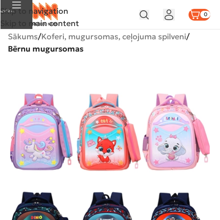
Skip to navigation
Izvēlne
0
Skip to main content
Sākums
Koferi, mugursomas, ceļojuma spilveni
Bērnu mugursomas