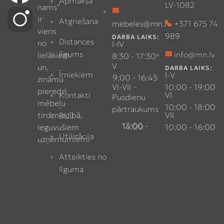
Apmaksa
LV-1082
nams”
ir
Atgriešana
mebeles@mn.lv
+371 675 74
viens
989
DARBA LAIKS:
Distances
no
I-IV
līgums
info@mn.lv
lielākiem
8:30 - 17:30
V
un,
DARBA LAIKS:
Īrniekiem
I-V
9:00 - 16:45
zināmu
-
VI-VII
10:00 - 19:00
pieredzi
Kontakti
VI
Pusdienu
mēbeļu
10:00 - 18:00
pārtraukums
tirdzniecībā,
VII
BUJ
13:00 - 14:00
ieguvušiem
10:00 - 16:00
Utilizācija
uzņēmumiem.
Atteikties no
līguma