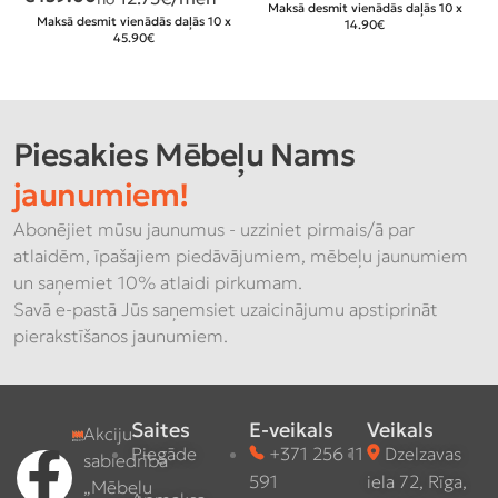
n
Maksā desmit vienādās daļās 10 x
Maksā desmit vienādās daļās 10 x
14.90€
3
45.90€
Piesakies Mēbeļu Nams
jaunumiem!
Abonējiet mūsu jaunumus - uzziniet pirmais/ā par
atlaidēm, īpašajiem piedāvājumiem, mēbeļu jaunumiem
un saņemiet 10% atlaidi pirkumam.
Savā e-pastā Jūs saņemsiet uzaicinājumu apstiprināt
pierakstīšanos jaunumiem.
Saites
E-veikals
Veikals
Akciju
Piegāde
+371 256 11
Dzelzavas
sabiedrība
591
iela 72, Rīga,
„Mēbeļu