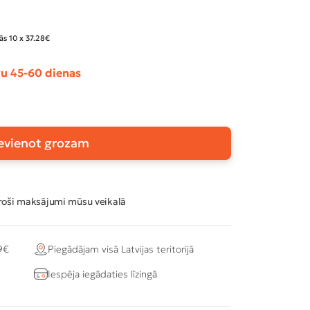
ās 10 x 37.28€
u 45-60 dienas
evienot grozam
oši maksājumi mūsu veikalā
9€
Piegādājam visā Latvijas teritorijā
Iespēja iegādaties līzingā