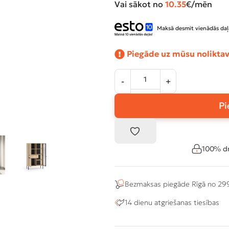
Vai sākot no
10.35
€/mēn
Maksā desmit vienādās daļ
Piegāde uz mūsu noliktav
Pi
100% dr
Bezmaksas piegāde Rīgā no 29
14 dienu atgriešanas tiesības