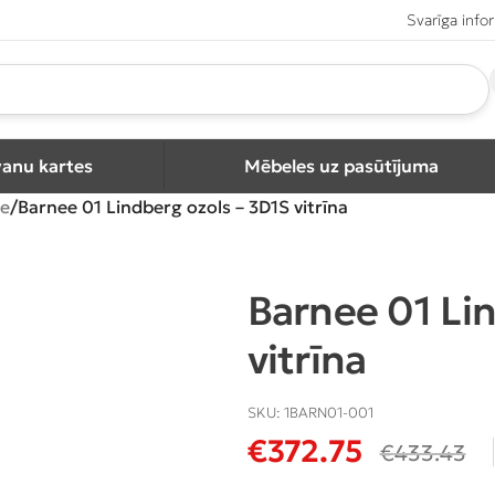
Svarīga info
vanu kartes
Mēbeles uz pasūtījuma
e
Barnee 01 Lindberg ozols – 3D1S vitrīna
Barnee 01 Li
vitrīna
SKU:
1BARN01-001
€
372.75
€
433.43