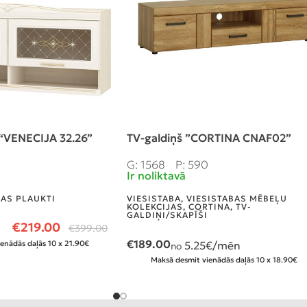
 “VENECIJA 32.26”
TV-galdiņš ”CORTINA CNAF02”
0
G: 1568
P: 590
Ir noliktavā
NAS PLAUKTI
VIESISTABA
,
VIESISTABAS MĒBEĻU
KOLEKCIJAS
,
CORTINA
,
TV-
GALDIŅI/SKAPĪŠI
€
219.00
€
399.00
€
189.00
enādās daļās 10 x 21.90€
5.25
€/mēn
no
Maksā desmit vienādās daļās 10 x 18.90€