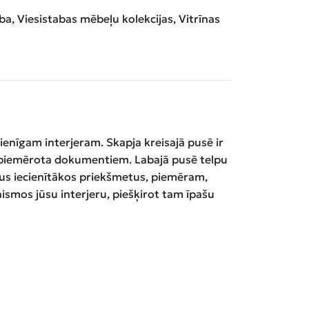
aba
,
Viesistabas mēbeļu kolekcijas
,
Vitrīnas
ienīgam interjeram. Skapja kreisajā pusē ir
eāli piemērota dokumentiem. Labajā pusē telpu
savus iecienītākos priekšmetus, piemēram,
aismos jūsu interjeru, piešķirot tam īpašu