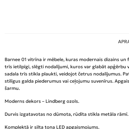
APR
Barnee 01 vitrīna ir mēbele, kuras modernais dizains un 
trīs ietilpīgi, slēgti nodalījumi, kuros var glabāt apģērb
sadala trīs stikla plaukti, veidojot četrus nodalījumus. 
stilīgus galda piederumus vai ceļojumu suvenīrus. Apgaism
šarmu.
Moderns dekors – Lindberg ozols.
Durvis izgatavotas no dūmota, rūdīta stikla metāla rāmī.
Komplektā ir silta toņa LED apgaismojums.