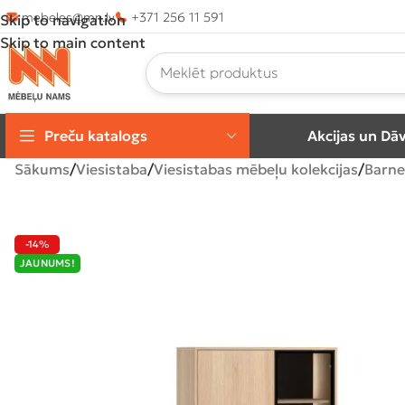
mebeles@mn.lv
+371 256 11 591
Skip to navigation
Skip to main content
Preču katalogs
Akcijas un Dā
Sākums
Viesistaba
Viesistabas mēbeļu kolekcijas
Barne
-14%
JAUNUMS!