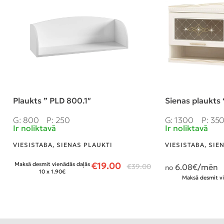
Plaukts ” PLD 800.1″
Sienas plaukts
G: 800
P: 250
G: 1300
P: 35
Ir noliktavā
Ir noliktavā
VIESISTABA
,
SIENAS PLAUKTI
VIESISTABA
,
SIE
€
19.00
Maksā desmit vienādās daļās
€
39.00
6.08
€/mēn
no
10 x 1.90€
Maksā desmit vi