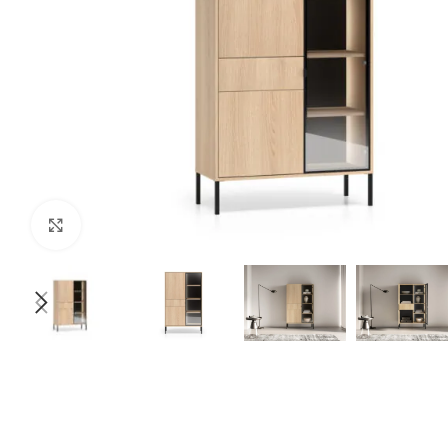
Klikšķiniet lai palielinātu