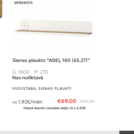
IZPĀRDOTS
Sienas plaukts “ADEĻ 160 (65.27)”
Vitrīna 1 dv.
G: 1600
P: 270
G: 640
P: 4
Ir noliktavā
Nav noliktavā
VIESISTABA
,
VI
VIESISTABA
,
SIENAS PLAUKTI
33.06
€/mē
€
69.00
no
1.92
€/mēn
€
99.00
no
Maksā desmit 
Maksā desmit vienādās daļās 10 x 6.90€