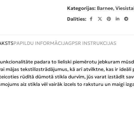
Kategorijas:
Barnee
,
Viesist
Dalīties:
AKSTS
PAPILDU INFORMĀCIJA
GPSR INSTRUKCIJAS
funkcionalitāte padara to lieliski piemērotu jebkuram mūsd
u vai mājas tekstilizstrādājumus, kā arī atvilktne, kas ir id
Pateicoties rūdītā dūmotā stikla durvīm, jūs varat izstādīt 
ojums aiz stikla vēl vairāk izcels to raksturu un maigi izg