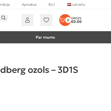
rmācija
Apmaksa
BUJ
Latviešu
0
€
0.00
Par mums
ndberg ozols – 3D1S