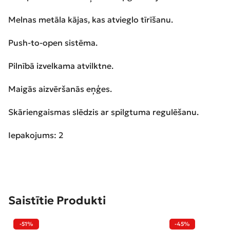
Melnas metāla kājas, kas atvieglo tīrīšanu.
Push-to-open sistēma.
Pilnībā izvelkama atvilktne.
Maigās aizvēršanās eņģes.
Skāriengaismas slēdzis ar spilgtuma regulēšanu.
Iepakojums: 2
Saistītie Produkti
-51%
-45%