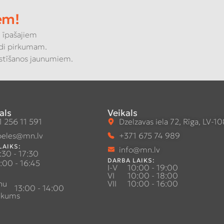
em!
 īpašajiem
di pirkumam.
kstīšanos jaunumiem.
als
Veikals
 256 11 591
Dzelzavas iela 72, Rīga, LV-1
eles@mn.lv
+371 675 74 989
LAIKS:
info@mn.lv
:30 - 17:30
DARBA LAIKS:
:00 - 16:45
I-V
10:00 - 19:00
VI
10:00 - 18:00
nu
VII
10:00 - 16:00
13:00 - 14:00
ukums