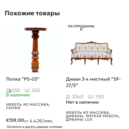
Похожие товары
РАСПРОДАННЫ
Й
Полка ”PS-03”
Диван 3-х местный ”SF-
К
27/3”
Д: 250
Ш: 250
Д
В наличии
В
Д: 2040
Ш: 700
Нет в наличии
МЕБЕЛЬ ИЗ МАССИВА
,
М
ПОЛКИ
С
МЕБЕЛЬ ИЗ МАССИВА
,
ДИВАНЫ
,
МЯГКАЯ МЕБЕЛЬ
,
€
159.00
ДИВАНЫ LUX
€
4.42
€/мес.
от
Оплатить в десять равных платежа
О