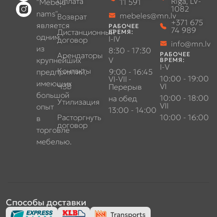
Оплата
Rīga, LV-
"Mēbeļu
11 591
1082
nams"
mebeles@mn.lv
Возврат
+371 675
является
РАБОЧЕЕ
74 989
Дистанционный
ВРЕМЯ:
одним
I-IV
договор
info@mn.lv
из
8:30 - 17:30
Арендаторы
РАБОЧЕЕ
крупнейших
V
ВРЕМЯ:
I-V
Контакты
предприятий,
9:00 - 16:45
10:00 - 19:00
VI-VII
-
имеющих
ЧЗВ
VI
Перерыв
большой
10:00 - 18:00
на обед
Утилизация
VII
опыт
13:00 - 14:00
Расторгнуть
10:00 - 16:00
в
договор
торговле
мебелью.
Способы доставки