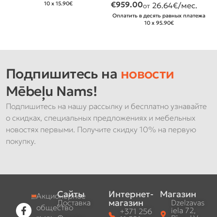
€
959.00
10 x 15.90€
26.64
€/мес.
от
Оплатить в десять равных платежа
10 x 95.90€
Подпишитесь на
новости
Mēbeļu Nams!
Подпишитесь на нашу рассылку и бесплатно узнавайте
о скидках, специальных предложениях и мебельных
новостях первыми. Получите скидку 10% на первую
покупку.
Сайты
Интернет-
Магазин
Акционерное
магазин
Доставка
Dzelzavas
общество
iela 72,
+371 256