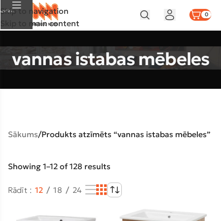
Skip to navigation
Izvēlne
0
Skip to main content
vannas istabas mēbeles
Sākums
Produkts atzīmēts “vannas istabas mēbeles”
Showing 1–12 of 128 results
Rādīt
12
18
24