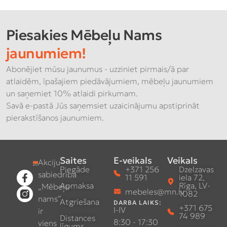
Piesakies Mēbeļu Nams
jaunumiem!
Abonējiet mūsu jaunumus - uzziniet pirmais/ā par
atlaidēm, īpašajiem piedāvājumiem, mēbeļu jaunumiem
un saņemiet 10% atlaidi pirkumam.
Savā e-pastā Jūs saņemsiet uzaicinājumu apstiprināt
pierakstīšanos jaunumiem.
Saites
E-veikals
Veikals
Akciju
Piegāde
+371 256
Dzelzavas
sabiedrība
11 591
iela 72,
Apmaksa
Rīga, LV-
„Mēbeļu
mebeles@mn.lv
1082
nams”
Atgriešana
DARBA LAIKS:
+371 675
I-IV
ir
74 989
Distances
8:30 - 17:30
viens
līgums