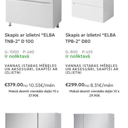
Skapis ar izlietni “ELBA
Skapis ar izlietni “ELBA
TNB-2” D 100
TPB-2” D80
G: 1000
P: 460
G: 800
P: 455
Ir noliktavā
Ir noliktavā
VANNAS ISTABAS MĒBELES
VANNAS ISTABAS MĒBELES
UN AKSESUĀRI
,
SKAPĪŠI AR
UN AKSESUĀRI
,
SKAPĪŠI AR
IZLIETNI
IZLIETNI
€
379.00
€
299.00
10.53
€/mēn
8.31
€/mēn
no
no
Maksā desmit vienādās daļās 10 x
Maksā desmit vienādās daļās 10 x
37.90€
29.90€