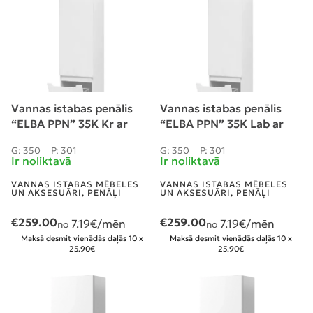
Vannas istabas penālis
Vannas istabas penālis
“ELBA PPN” 35K Kr ar
“ELBA PPN” 35K Lab ar
grozu un plauktiem
grozu un plauktiem
G: 350
P: 301
G: 350
P: 301
Ir noliktavā
Ir noliktavā
VANNAS ISTABAS MĒBELES
VANNAS ISTABAS MĒBELES
UN AKSESUĀRI
,
PENĀĻI
UN AKSESUĀRI
,
PENĀĻI
€
259.00
€
259.00
7.19
€/mēn
7.19
€/mēn
no
no
Maksā desmit vienādās daļās 10 x
Maksā desmit vienādās daļās 10 x
25.90€
25.90€