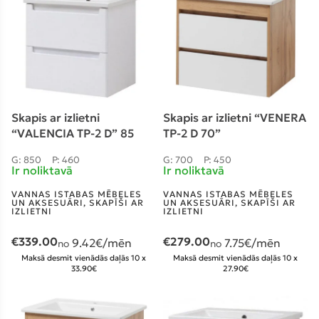
Skapis ar izlietni
Skapis ar izlietni “VENERA
“VALENCIA TP-2 D” 85
TP-2 D 70”
G: 850
P: 460
G: 700
P: 450
Ir noliktavā
Ir noliktavā
VANNAS ISTABAS MĒBELES
VANNAS ISTABAS MĒBELES
UN AKSESUĀRI
,
SKAPĪŠI AR
UN AKSESUĀRI
,
SKAPĪŠI AR
IZLIETNI
IZLIETNI
€
339.00
€
279.00
9.42
€/mēn
7.75
€/mēn
no
no
Maksā desmit vienādās daļās 10 x
Maksā desmit vienādās daļās 10 x
33.90€
27.90€