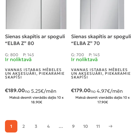
Sienas skapītis ar spoguli
Sienas skapītis ar spoguli
“ELBA Z” 80
“ELBA Z” 70
G: 800
P: 145
G: 700
P: 145
Ir noliktavā
Ir noliktavā
VANNAS ISTABAS MĒBELES
VANNAS ISTABAS MĒBELES
UN AKSESUĀRI
,
PIEKARAMIE
UN AKSESUĀRI
,
PIEKARAMIE
SKAPĪŠI
SKAPĪŠI
€
189.00
€
179.00
5.25
€/mēn
4.97
€/mēn
no
no
Maksā desmit vienādās daļās 10 x
Maksā desmit vienādās daļās 10 x
18.90€
17.90€
1
2
3
4
…
9
10
11
→