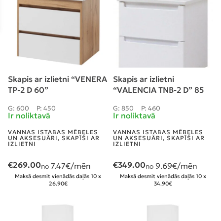
Skapis ar izlietni “VENERA
Skapis ar izlietni
TP-2 D 60”
“VALENCIA TNB-2 D” 85
G: 600
P: 450
G: 850
P: 460
Ir noliktavā
Ir noliktavā
VANNAS ISTABAS MĒBELES
VANNAS ISTABAS MĒBELES
UN AKSESUĀRI
,
SKAPĪŠI AR
UN AKSESUĀRI
,
SKAPĪŠI AR
IZLIETNI
IZLIETNI
€
269.00
€
349.00
7.47
€/mēn
9.69
€/mēn
no
no
Maksā desmit vienādās daļās 10 x
Maksā desmit vienādās daļās 10 x
26.90€
34.90€