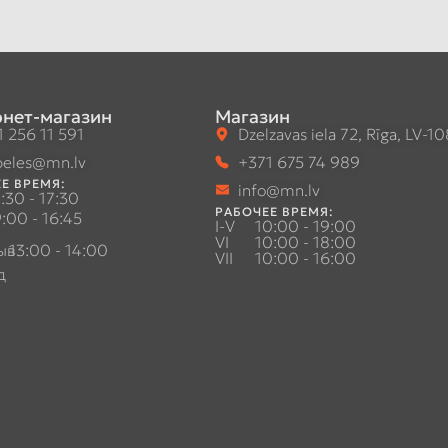
нет-магазин
Магазин
 256 11 591
Dzelzavas iela 72, Rīga, LV-1
eles@mn.lv
+371 675 74 989
Е ВРЕМЯ:
info@mn.lv
:30 - 17:30
РАБОЧЕЕ ВРЕМЯ:
:00 - 16:45
I-V
10:00 - 19:00
VI
10:00 - 18:00
ыв
13:00 - 14:00
VII
10:00 - 16:00
д