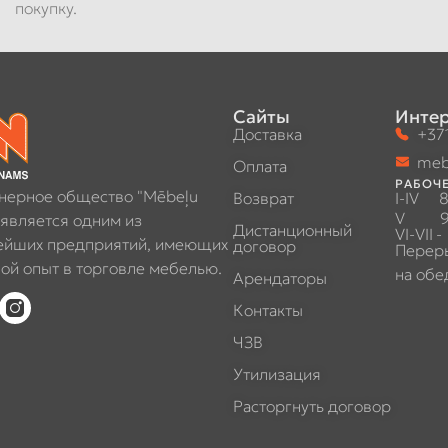
покупку.
Сайты
Интер
Доставка
+371
meb
Оплата
РАБОЧЕ
нерное общество "Mēbeļu
Возврат
I-IV
8
V
9
 является одним из
Дистанционный
VI-VII
-
ейших предприятий, имеющих
договор
Перер
ой опыт в торговле мебелью.
на обе
Арендаторы
Контакты
ЧЗВ
Утилизация
Расторгнуть договор