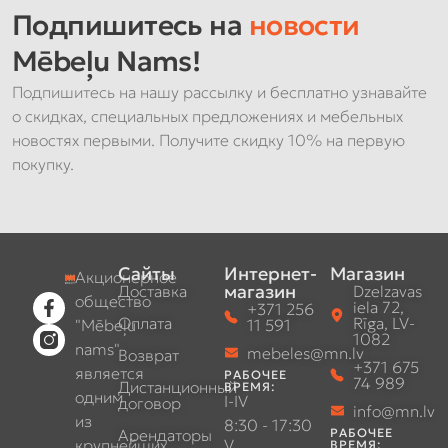
Подпишитесь на
новости
Mēbeļu Nams!
Подпишитесь на нашу рассылку и бесплатно узнавайте
о скидках, специальных предложениях и мебельных
новостях первыми. Получите скидку 10% на первую
покупку.
Сайты
Интернет-
Магазин
Акционерное
магазин
Доставка
Dzelzavas
общество
iela 72,
+371 256
Оплата
Rīga, LV-
"Mēbeļu
11 591
1082
nams"
mebeles@mn.lv
Возврат
+371 675
является
РАБОЧЕЕ
74 989
Дистанционный
ВРЕМЯ:
одним
I-IV
договор
info@mn.lv
из
8:30 - 17:30
Арендаторы
РАБОЧЕЕ
крупнейших
V
ВРЕМЯ: