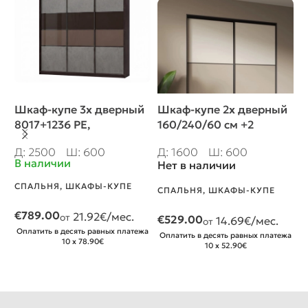
Шкаф-купе 3х дверный
Шкаф-купе 2х дверный
Ш
8017+1236 PE,
160/240/60 см +2
2
250/240/60 cm
ящика, профиль
Д
Д: 2500
Ш: 600
Д: 1600
Ш: 600
Бавария
В
В наличии
Нет в наличии
С
СПАЛЬНЯ
,
ШКАФЫ-КУПЕ
СПАЛЬНЯ
,
ШКАФЫ-КУПЕ
€
€
789.00
21.92
€/мес.
от
€
529.00
14.69
€/мес.
от
О
Оплатить в десять равных платежа
Оплатить в десять равных платежа
10 x 78.90€
10 x 52.90€