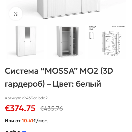
Нажмите, чтобы увеличить
Система “MOSSA” MO2 (3D
гардероб) – Цвет: белый
Артикул:
c2433cc1bdd2
€
374.75
€
435.76
Или от
10.41
€/мес.