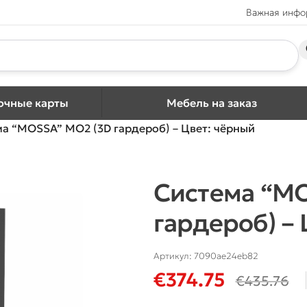
Важная инф
очные карты
Мебель на заказ
а “MOSSA” MO2 (3D гардероб) – Цвет: чёрный
Система “M
гардероб) –
Артикул:
7090ae24eb82
€
374.75
€
435.76