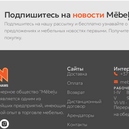
Подпишитесь на
новости
Mēbeļ
Подпишитесь на нашу рассылку и бесплатно узнавайте о 
предложениях и мебельных новостях первыми. Получите
покупку.
Сайты
Интер
Доставка
+371
meb
Оплата
РАБОЧЕ
нерное общество "Mēbeļu
Возврат
I-IV
8
V
9
 является одним из
Дистанционный
VI-VII
-
ейших предприятий, имеющих
договор
Перер
ой опыт в торговле мебелью.
на обе
Арендаторы
Контакты