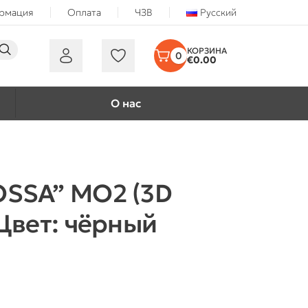
ормация
Оплата
ЧЗВ
Русский
0
€
0.00
О нас
OSSA” MO2 (3D
 Цвет: чёрный