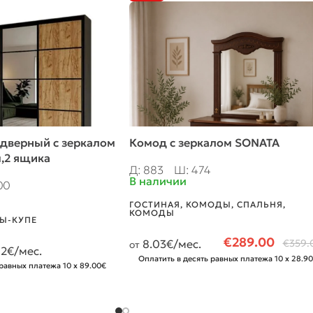
 дверный с зеркалом
Комод с зеркалом SONATA
,2 ящика
Д: 883
Ш: 474
В наличии
00
ГОСТИНАЯ
,
КОМОДЫ
,
СПАЛЬНЯ
,
КОМОДЫ
Ы-КУПЕ
€
289.00
8.03
€/мес.
€
359.
от
72
€/мес.
Оплатить в десять равных платежа 10 x 28.9
равных платежа 10 x 89.00€