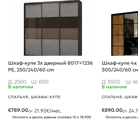
Шкаф-купе 3х дверный 8017+1236
Шкаф-купе 4х
PE, 250/240/60 cm
300/240/60 см
Д: 2500
Ш: 600
Д: 3000
Ш: 6
В наличии
В наличии
СПАЛЬНЯ
,
ШКАФЫ-КУПЕ
СПАЛЬНЯ
,
ШКАФ
€
789.00
€
890.00
21.92
€/мес.
24.
от
от
Оплатить в десять равных платежа 10 x 78.90€
Оплатить в десять 