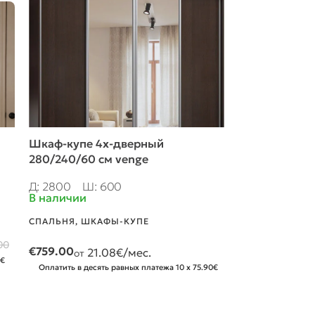
Шкаф-купе 4х-дверный
Шкаф CORTI
280/240/60 см venge
Д: 580
Ш: 3
В наличии
Д: 2800
Ш: 600
В наличии
ГОСТИНАЯ
,
КО
ГОСТИНОЙ
,
CO
СПАЛЬНЯ
,
ШКАФЫ-КУПЕ
ПРИХОЖАЯ CO
00
€
759.00
21.08
€/мес.
€
269.00
от
7.
от
0€
Оплатить в десять равных платежа 10 x 75.90€
Оплатить в деся