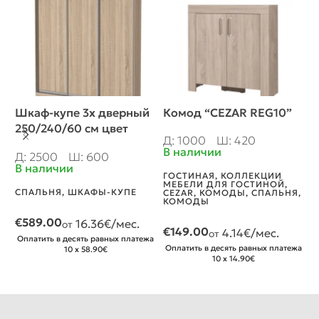
Шкаф-купе 3х дверный
Комод “CEZAR REG10”
Ш
250/240/60 см цвет
Ш
Д: 1000
Ш: 420
сонома+2ящика
В наличии
Д
Д: 2500
Ш: 600
В наличии
Н
ГОСТИНАЯ
,
КОЛЛЕКЦИИ
МЕБЕЛИ ДЛЯ ГОСТИНОЙ
,
СПАЛЬНЯ
,
ШКАФЫ-КУПЕ
CEZAR
,
КОМОДЫ
,
СПАЛЬНЯ
,
С
КОМОДЫ
€
589.00
16.36
€/мес.
от
о
€
149.00
4.14
€/мес.
от
Оплатить в десять равных платежа
1
Оплатить в десять равных платежа
10 x 58.90€
О
10 x 14.90€