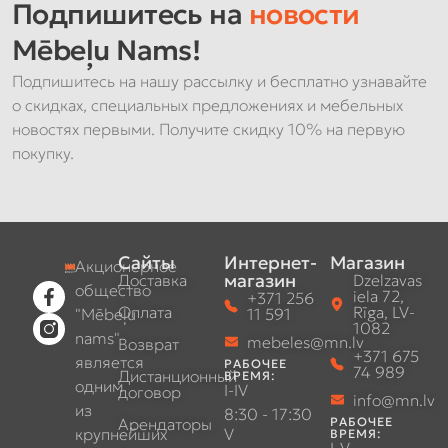
Подпишитесь на
новости
Mēbeļu Nams!
Подпишитесь на нашу рассылку и бесплатно узнавайте
о скидках, специальных предложениях и мебельных
новостях первыми. Получите скидку 10% на первую
покупку.
Сайты
Интернет-
Магазин
Акционерное
магазин
Доставка
Dzelzavas
общество
iela 72,
+371 256
Оплата
Rīga, LV-
"Mēbeļu
11 591
1082
nams"
mebeles@mn.lv
Возврат
+371 675
является
РАБОЧЕЕ
74 989
Дистанционный
ВРЕМЯ:
одним
I-IV
договор
info@mn.lv
из
8:30 - 17:30
Арендаторы
РАБОЧЕЕ
крупнейших
V
ВРЕМЯ: