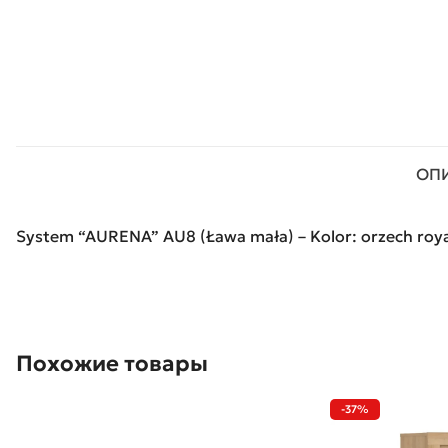
ОП
System “AURENA” AU8 (Ława mała) – Kolor: orzech roya
Похожие товары
-37%