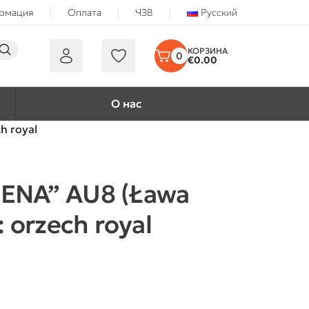
ормация
Оплата
ЧЗВ
Русский
0
€
0.00
О нас
h royal
ENA” AU8 (Ława
: orzech royal