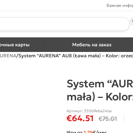
Важная инф
очные карты
Мебель на заказ
URENA
System “AURENA” AU8 (Ława mała) – Kolor: orzec
System “AUR
mała) – Kolor
Артикул:
355b9eba24ba
€
64.51
€
75.01
Или от
1.79
€/мес.