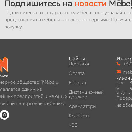
Подпишитесь на
новости
Mēbeļ
Подпишитесь на нашу рассылку и бесплатно узнавайте о 
предложениях и мебельных новостях первыми. Получите
покупку.
Сайты
Интер
Доставка
+371
meb
Оплата
РАБОЧЕ
нерное общество "Mēbeļu
Возврат
I-IV
8
V
9
 является одним из
Дистанционный
VI-VII
-
ейших предприятий, имеющих
договор
Перер
ой опыт в торговле мебелью.
на обе
Арендаторы
Контакты
ЧЗВ