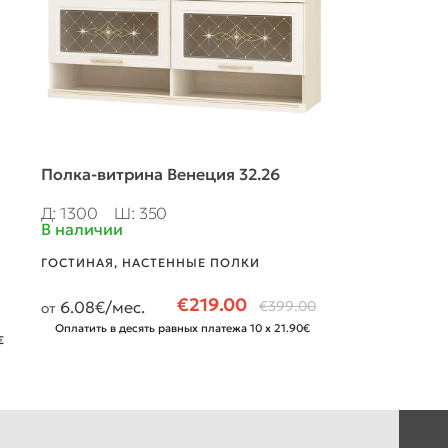
Полка-витрина Венеция 32.26
Полка “FRES
Д: 1300
Ш: 350
Д: 1900
Ш: 
В наличии
В наличии
ГОСТИНАЯ
,
НАСТЕННЫЕ ПОЛКИ
ГОСТИНАЯ
,
НА
€
219.00
6.08
€/мес.
€
399.00
1.92
€/мес.
от
от
Оплатить в десять равных платежа 10 x 21.90€
Оплатить в деся
€