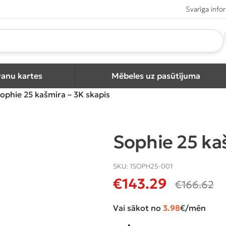
Svarīga info
vanu kartes
Mēbeles uz pasūtījuma
ophie 25 kašmira – 3K skapis
Sophie 25 ka
SKU:
1SOPH25-001
€
143.29
€
166.62
Vai sākot no
3.98
€/mēn