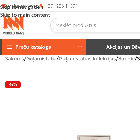
mebeles@mn.lv
+371 256 11 591
Skip to navigation
Skip to main content
Preču katalogs
Akcijas un Dā
Sākums
Guļamistaba
Guļamistabas kolekcijas
Sophie
S
-14%