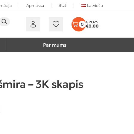
rmācija
Apmaksa
BUJ
Latviešu
0
€
0.00
Par mums
šmira – 3K skapis