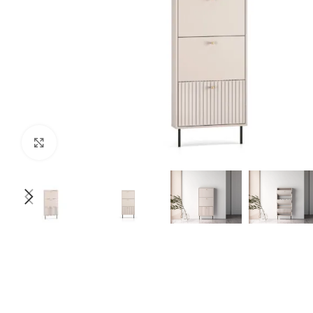
Klikšķiniet lai palielinātu