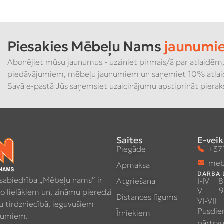
Piesakies Mēbeļu Nams
jaunumi
Abonējiet mūsu jaunumus - uzziniet pirmais/ā par atlaidēm,
piedāvājumiem, mēbeļu jaunumiem un saņemiet 10% atlai
Savā e-pastā Jūs saņemsiet uzaicinājumu apstiprināt piera
Saites
E-veik
Piegāde
+371
meb
Apmaksa
DARBA 
 sabiedrība „Mēbeļu nams” ir
Atgriešana
I-IV
8
9
V
no lielākiem un, zināmu pieredzi
Distances līgums
-
VI-VII
 tirdzniecībā, ieguvušiem
Pusdie
Īrniekiem
umiem.
pārtra