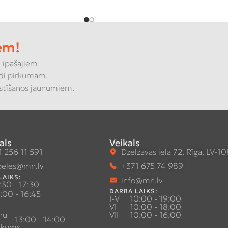
em!
 īpašajiem
di pirkumam.
kstīšanos jaunumiem.
als
Veikals
 256 11 591
Dzelzavas iela 72, Rīga, LV-1
eles@mn.lv
+371 675 74 989
LAIKS:
info@mn.lv
:30 - 17:30
DARBA LAIKS:
:00 - 16:45
I-V
10:00 - 19:00
VI
10:00 - 18:00
nu
VII
10:00 - 16:00
13:00 - 14:00
ukums