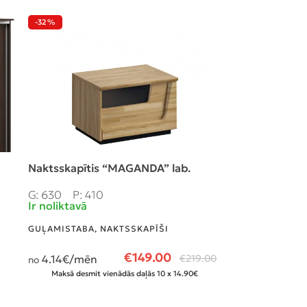
-32%
-38%
Naktsskapītis “MAGANDA” lab.
Naktsskapītis
G: 630
P: 410
G: 600
P: 4
Ir noliktavā
Ir noliktavā
GUĻAMISTABA
,
NAKTSSKAPĪŠI
GUĻAMISTABA
,
€
149.00
4.14
€/mēn
€
219.00
4.31
€/mēn
no
no
Maksā desmit vienādās daļās 10 x 14.90€
Maksā desmit