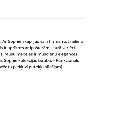
ā. Ar Sophie skapi jūs varat izmantot nelielu
ir aprīkots ar īpašu rāmi, kurā var ērti
nāls. Mūsu mēbeles ir mūsdienu elegances
s Sophie kolekcijas būtība. – Funkcionāls
bežotu piekļuvi putekļu sūcējam).