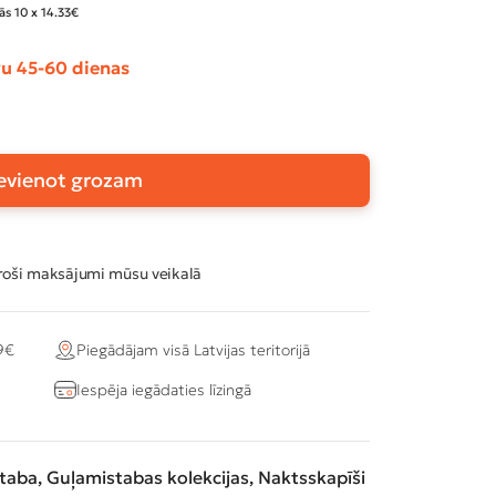
ās 10 x 14.33€
u 45-60 dienas
evienot grozam
oši maksājumi mūsu veikalā
9€
Piegādājam visā Latvijas teritorijā
Iespēja iegādaties līzingā
taba
,
Guļamistabas kolekcijas
,
Naktsskapīši