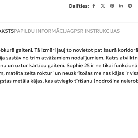
Dalīties:
AKSTS
PAPILDU INFORMĀCIJA
GPSR INSTRUKCIJAS
jebkurā gaitenī. Tā izmēri ļauj to novietot pat šaurā koridor
a sastāv no trim atvāžamiem nodalījumiem. Katrs atvilktnis 
nu un uztur kārtību gaitenī. Sophie 25 ir ne tikai funkcio
m, matēta zelta rokturi un neuzkrītošas melnas kājas ir visa
stas metāla kājas, kas atvieglo tīrīšanu (nodrošina neiero