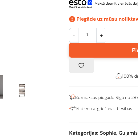
Maksā desmit vienādās daļ
Piegāde uz mūsu noliktav
Pi
100% dr
Bezmaksas piegāde Rīgā no 29
14 dienu atgriešanas tiesības
Kategorijas:
Sophie
,
Guļamis