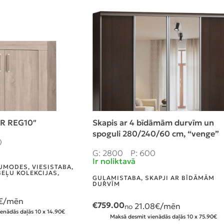
R REG10″
Skapis ar 4 bīdāmām durvīm un
spoguli 280/240/60 cm, “venge”
0
G: 2800
P: 600
Ir noliktavā
UMODES
,
VIESISTABA
,
BEĻU KOLEKCIJAS
,
GUĻAMISTABA
,
SKAPJI AR BĪDĀMĀM
S
DURVĪM
€/mēn
€
759.00
21.08
€/mēn
no
enādās daļās 10 x 14.90€
Maksā desmit vienādās daļās 10 x 75.90€