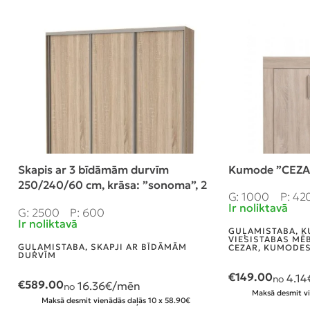
Skapis ar 3 bīdāmām durvīm
Kumode ”CEZA
250/240/60 cm, krāsa: ”sonoma”, 2
G: 1000
P: 42
atvilktnes
Ir noliktavā
G: 2500
P: 600
Ir noliktavā
GUĻAMISTABA
,
K
VIESISTABAS MĒ
GUĻAMISTABA
,
SKAPJI AR BĪDĀMĀM
CEZAR
,
KUMODE
DURVĪM
€
149.00
4.14
no
€
589.00
16.36
€/mēn
no
Maksā desmit vi
Maksā desmit vienādās daļās 10 x 58.90€