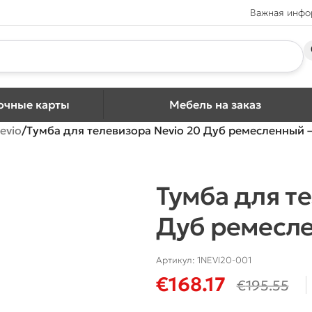
Важная инф
очные карты
Мебель на заказ
evio
Тумба для телевизора Nevio 20 Дуб ремесленный –
Тумба для т
Дуб ремесле
Артикул:
1NEVI20-001
€
168.17
€
195.55