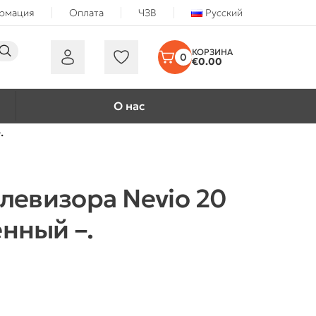
ормация
Оплата
ЧЗВ
Русский
0
€
0.00
О нас
.
елевизора Nevio 20
нный –.