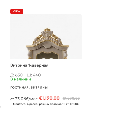
-37%
-48%
Витрина 1-дверная
Витрина 2-х
Д: 650
Ш: 440
Д: 1000
Ш: 
В наличии
В наличии
ГОСТИНАЯ
,
ВИТРИНЫ
ГОСТИНАЯ
,
ВИ
€
1,190.00
33.06
€/мес.
€
1,890.00
33.31
€/мес
от
от
Оплатить в десять равных платежа 10 x 119.00€
Оплатить в деся
€