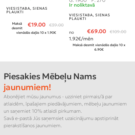
G: 1900
P: 270
G
Ir noliktavā
N
VIESISTABA
,
SIENAS
PLAUKTI
VIESISTABA
,
SIENAS
V
PLAUKTI
P
€
19.00
Maksā
€
39.00
desmit
€
69.00
€
109.00
no
vienādās daļās 10 x 1.90€
n
1.92
€/mēn
1
Maksā desmit vienādās daļās 10 x
6.90€
Piesakies Mēbeļu Nams
jaunumiem!
Abonējiet mūsu jaunumus - uzziniet pirmais/ā par
atlaidēm, īpašajiem piedāvājumiem, mēbeļu jaunumiem
un saņemiet 10% atlaidi pirkumam.
Savā e-pastā Jūs saņemsiet uzaicinājumu apstiprināt
pierakstīšanos jaunumiem.