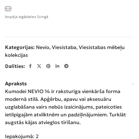
Iespēja iegādaties līzingā
Kategorijas:
Nevio
,
Viesistaba
,
Viesistabas mēbeļu
kolekcijas
Dalīties:
Apraksts
Kumodei NEVIO 14 ir raksturīga vienkārša forma
modernā stilā. Apģērbu, apavu vai aksesuāru
uzglabāšana vairs nebūs izaicinājums, pateicoties
ietilpīgajām atvilktnēm un padziļinājumiem. Turklāt
augstās kājas atvieglos tīrīšanu.
Iepakojumā: 2