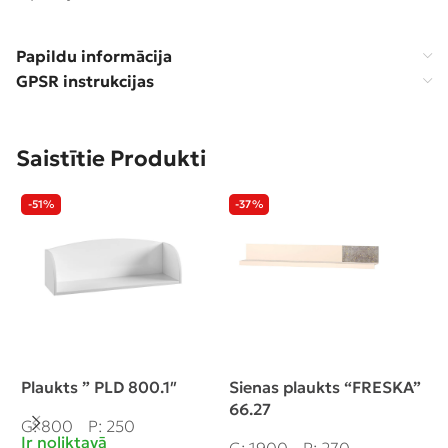
Papildu informācija
GPSR instrukcijas
Saistītie Produkti
-51%
-37%
Plaukts ” PLD 800.1″
Sienas plaukts “FRESKA”
S
66.27
(
G: 800
P: 250
Ir noliktavā