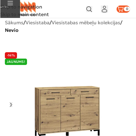
Skip to navigation
Izvēlne
0
Skip to main content
Sākums
Viesistaba
Viesistabas mēbeļu kolekcijas
Nevio
-14%
JAUNUMS!