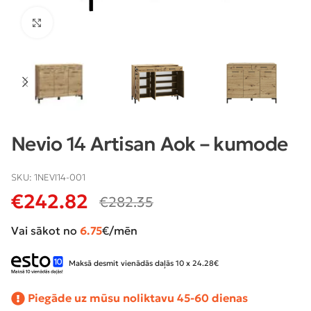
Klikšķiniet lai palielinātu
Nevio 14 Artisan Aok – kumode
SKU:
1NEVI14-001
€
242.82
€
282.35
Vai sākot no
6.75
€/mēn
Maksā desmit vienādās daļās 10 x 24.28€
Piegāde uz mūsu noliktavu 45-60 dienas