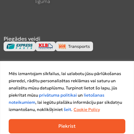
līguma
Piegādes veidi
Apmaksas veidi
Mēs izmantojam sīkfailus, lai uzlabotu jūsu pārlūkošanas
pieredzi, rādītu personalizētas reklāmas vai saturu un
analizētu mūsu datuplūsmu. Turpinot lietot šo lapu, jūs
piekrītat mūsu
privātuma politikai
un
lietošanas
Salīdzināšanas platformas
noteikumiem
, lai iegūtu plašāku informāciju par sīkdatņu
izmantošanu, noklikšķiniet
šeit
.
Cookie Policy
Piekrist