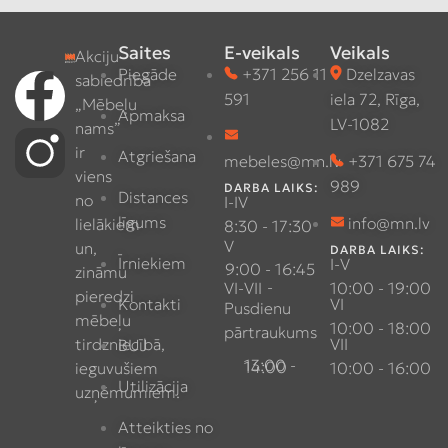
Saites
E-veikals
Veikals
Akciju
Piegāde
+371 256 11
Dzelzavas
sabiedrība
591
iela 72, Rīga,
„Mēbeļu
Apmaksa
LV-1082
nams”
ir
Atgriešana
mebeles@mn.lv
+371 675 74
viens
989
DARBA LAIKS:
Distances
no
I-IV
līgums
info@mn.lv
lielākiem
8:30 - 17:30
V
un,
DARBA LAIKS:
Īrniekiem
I-V
9:00 - 16:45
zināmu
-
VI-VII
10:00 - 19:00
pieredzi
Kontakti
VI
Pusdienu
mēbeļu
10:00 - 18:00
pārtraukums
tirdzniecībā,
VII
BUJ
13:00 - 14:00
ieguvušiem
10:00 - 16:00
Utilizācija
uzņēmumiem.
Atteikties no