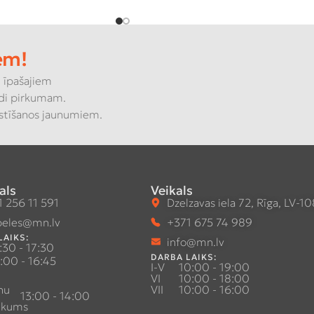
em!
 īpašajiem
di pirkumam.
kstīšanos jaunumiem.
als
Veikals
 256 11 591
Dzelzavas iela 72, Rīga, LV-1
eles@mn.lv
+371 675 74 989
LAIKS:
info@mn.lv
:30 - 17:30
DARBA LAIKS:
:00 - 16:45
I-V
10:00 - 19:00
VI
10:00 - 18:00
nu
VII
10:00 - 16:00
13:00 - 14:00
ukums