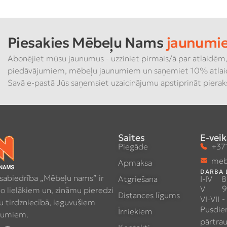
Piesakies Mēbeļu Nams
jaunumi
Abonējiet mūsu jaunumus - uzziniet pirmais/ā par atlaidēm,
piedāvājumiem, mēbeļu jaunumiem un saņemiet 10% atlai
Savā e-pastā Jūs saņemsiet uzaicinājumu apstiprināt piera
Saites
E-veik
Piegāde
+371
meb
Apmaksa
DARBA 
 sabiedrība „Mēbeļu nams” ir
Atgriešana
I-IV
8
9
V
no lielākiem un, zināmu pieredzi
Distances līgums
-
VI-VII
 tirdzniecībā, ieguvušiem
Pusdie
Īrniekiem
umiem.
pārtra