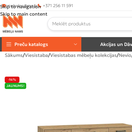
mebeles@mn.lv
+371 256 11 591
Skip to navigation
Skip to main content
Preču katalogs
Akcijas un Dā
Sākums
Viesistaba
Viesistabas mēbeļu kolekcijas
Nevio
-14%
JAUNUMS!