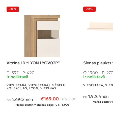
-37%
-37%
Vitrīna 1D “LYON LYOV02P”
Sienas plaukts
G: 597
P: 420
G: 1900
P: 27
Ir noliktavā
Ir noliktavā
VIESISTABA
,
VIESISTABAS MĒBEĻU
VIESISTABA
,
SIE
KOLEKCIJAS
,
LYON
,
VITRĪNAS
1.92
€/mēn
no
€
169.00
4.69
€/mēn
€
269.00
no
Maksā desmit v
Maksā desmit vienādās daļās 10 x 16.90€