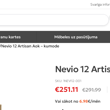
Svarīga info
vanu kartes
Mēbeles uz pasūtījuma
Nevio 12 Artisan Aok – kumode
Nevio 12 Art
SKU:
1NEVI12-001
€
251.11
€
291.99
Vai sākot no
6.98
€/mēn