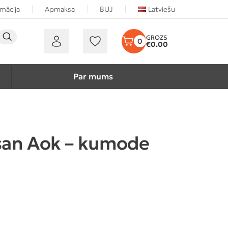
rmācija
Apmaksa
BUJ
Latviešu
0
€
0.00
Par mums
isan Aok – kumode