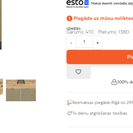
Maksā desmit vienādās daļā
Piegāde uz mūsu noliktav
IZMĒRI:
Garums: 410
Platums: 1380
Pi
100% dr
Bezmaksas piegāde Rīgā no 29
14 dienu atgriešanas tiesības