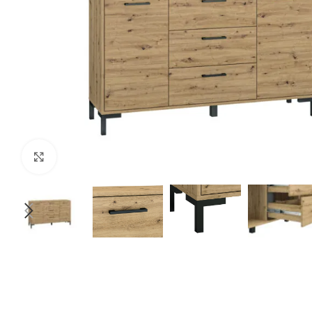
Klikšķiniet lai palielinātu