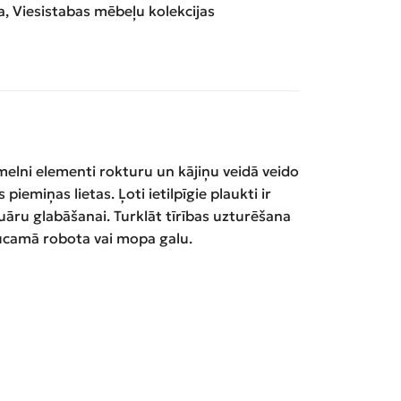
a
,
Viesistabas mēbeļu kolekcijas
melni elementi rokturu un kājiņu veidā veido
piemiņas lietas. Ļoti ietilpīgie plaukti ir
uāru glabāšanai. Turklāt tīrības uzturēšana
raucamā robota vai mopa galu.