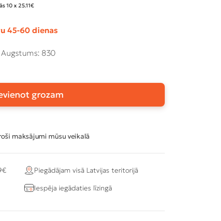
s 10 x 25.11€
u 45-60 dienas
Augstums: 830
evienot grozam
oši maksājumi mūsu veikalā
9€
Piegādājam visā Latvijas teritorijā
Iespēja iegādaties līzingā