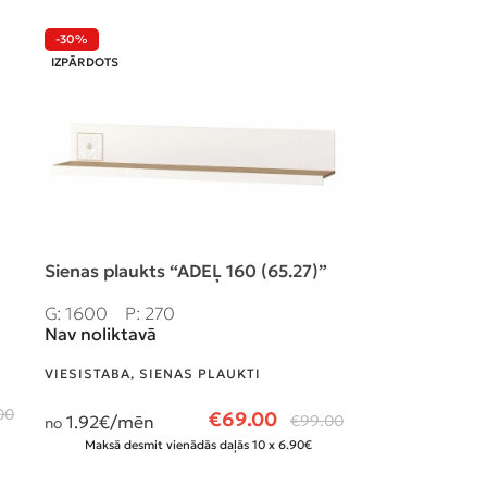
-30%
-37%
IZPĀRDOTS
Sienas plaukts “ADEĻ 160 (65.27)”
Vitrīna 1 dv.
G: 1600
P: 270
G: 650
P: 4
Ir noliktavā
Nav noliktavā
VIESISTABA
,
VI
VIESISTABA
,
SIENAS PLAUKTI
00
33.06
€/mē
€
69.00
no
1.92
€/mēn
€
99.00
no
Maksā desmit 
Maksā desmit vienādās daļās 10 x 6.90€