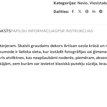
Kategorijas:
Nevio
,
Viesistab
Dalīties:
AKSTS
PAPILDU INFORMĀCIJA
GPSR INSTRUKCIJAS
terjeram. Skaisti graudains dekors Artisan ozola krāsā un 
mode ir lieliska vieta, kur izstādīt fotogrāfijas vai ģimenes 
 trīs atvilktnes, kas neapšaubāmi noderēs, piemēram, akses
m kājām, zem kurām var ievietot klasiskā putekļu sūcēja, b