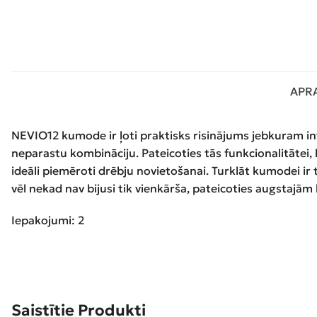
APR
NEVIO12 kumode ir ļoti praktisks risinājums jebkuram in
neparastu kombināciju. Pateicoties tās funkcionalitātei, ku
ideāli piemēroti drēbju novietošanai. Turklāt kumodei ir
vēl nekad nav bijusi tik vienkārša, pateicoties augstajā
Iepakojumi: 2
Saistītie Produkti