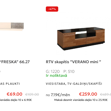
-47%
 “FRESKA” 66.27
RTV skapítis ”VERANO mini ”
0
G: 1220
P: 510
Ir noliktavā
NAS PLAUKTI
VIESISTABA
,
TV-GALDIŅI/SKAPĪŠI
€
69.00
€
259.00
€
109.00
7.19
€/mēn
€
489.
no
ienādās daļās 10 x 6.90€
Maksā desmit vienādās daļās 10 x 25.90€