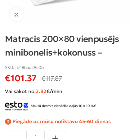
Klikšķiniet lai palielinātu
Matracis 200×80 vienpusējs
minibonelis+kokonuss –
SKU:
fb48bad29e0b
€
101.37
€
117.87
Vai sākot no
2.82
€/mēn
Maksā desmit vienādās daļās 10 x 10.14€
Piegāde uz mūsu noliktavu 45-60 dienas