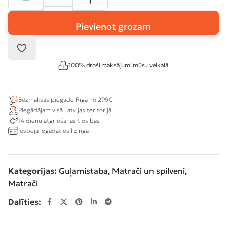
Pievienot grozam
100% droši maksājumi mūsu veikalā
Bezmaksas piegāde Rīgā no 299€
Piegādājam visā Latvijas teritorijā
14 dienu atgriešanas tiesības
Iespēja iegādaties līzingā
Kategorijas:
Guļamistaba
,
Matrači un spilveni
,
Matrači
Dalīties: