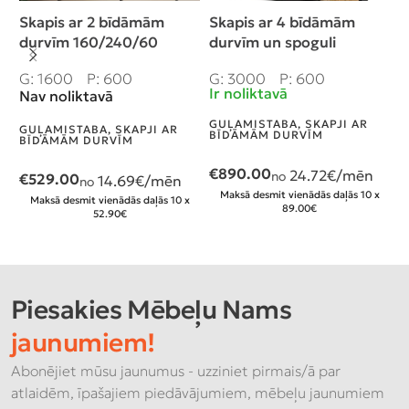
Skapis ar 2 bīdāmām
Skapis ar 4 bīdāmām
S
durvīm 160/240/60
durvīm un spoguli
d
cm,+2 atvilktnes,
300/240/60 cm,+2
2
G: 1600
P: 600
G: 3000
P: 600
G
prof.Bavaria
atvilktnes
Ir noliktavā
I
Nav noliktavā
GUĻAMISTABA
,
SKAPJI AR
G
GUĻAMISTABA
,
SKAPJI AR
BĪDĀMĀM DURVĪM
B
BĪDĀMĀM DURVĪM
€
890.00
€
24.72
€/mēn
no
€
529.00
14.69
€/mēn
no
Maksā desmit vienādās daļās 10 x
Maksā desmit vienādās daļās 10 x
89.00€
52.90€
Piesakies Mēbeļu Nams
jaunumiem!
Abonējiet mūsu jaunumus - uzziniet pirmais/ā par
atlaidēm, īpašajiem piedāvājumiem, mēbeļu jaunumiem