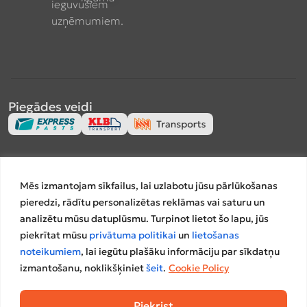
ieguvušiem
uzņēmumiem.
Piegādes veidi
Apmaksas veidi
Mēs izmantojam sīkfailus, lai uzlabotu jūsu pārlūkošanas
pieredzi, rādītu personalizētas reklāmas vai saturu un
analizētu mūsu datuplūsmu. Turpinot lietot šo lapu, jūs
piekrītat mūsu
privātuma politikai
un
lietošanas
Salīdzināšanas platformas
noteikumiem
, lai iegūtu plašāku informāciju par sīkdatņu
izmantošanu, noklikšķiniet
šeit
.
Cookie Policy
Piekrist