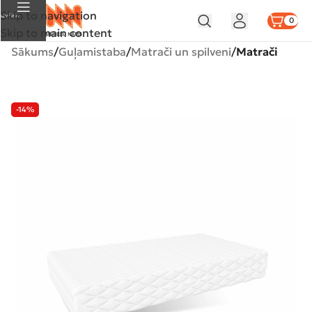
Skip to navigation
Izvēlne
0
Skip to main content
Sākums
Guļamistaba
Matrači un spilveni
Matrači
-14%